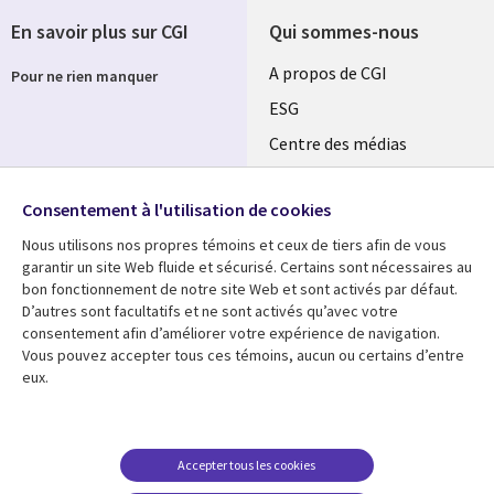
En savoir plus sur CGI
Qui sommes-nous
Useful
A propos de CGI
Pour ne rien manquer
links
ESG
SECTIONS
Centre des médias
Salle de presse
FR
Consentement à l'utilisation de cookies
Événements
Follow us
Nous utilisons nos propres témoins et ceux de tiers afin de vous
garantir un site Web fluide et sécurisé. Certains sont nécessaires au
bon fonctionnement de notre site Web et sont activés par défaut.
D’autres sont facultatifs et ne sont activés qu’avec votre
consentement afin d’améliorer votre expérience de navigation.
Vous pouvez accepter tous ces témoins, aucun ou certains d’entre
Centre des médias
Support
eux.
Library
Legal
Blog
Restrictions et
conditions juridiques
Links
SECTIONS
Etudes de cas
Confidentialité
Accepter tous les cookies
SWITZERLAND
FR
Evénements