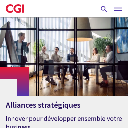
Skip
to
main
content
Alliances stratégiques
Innover pour développer ensemble votre
business