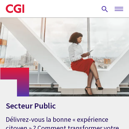
Skip
to
main
content
Secteur Public
Délivrez-vous la bonne « expérience
citoyen » ? Comment transformer votre