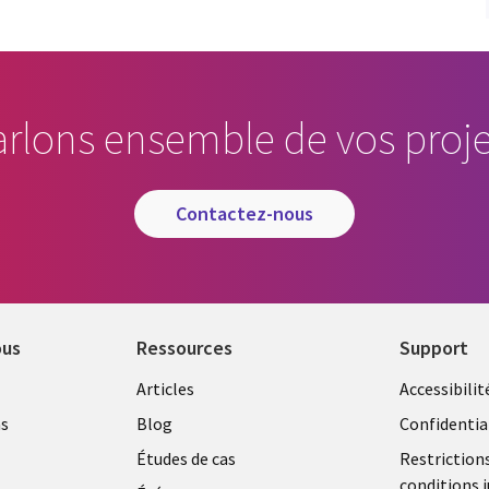
arlons ensemble de vos proje
contactez-nous
ous
Ressources
Support
Library
Legal
Articles
Accessibilit
Links
Moroc
as
Blog
Confidentia
Morocco
Études de cas
Restriction
conditions j