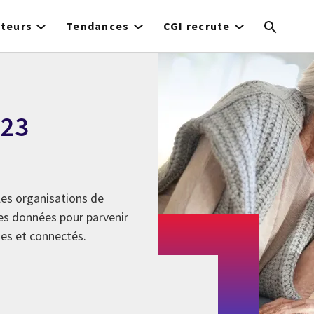
teurs
Tendances
CGI recrute
023
les organisations de
les données pour parvenir
nes et connectés.