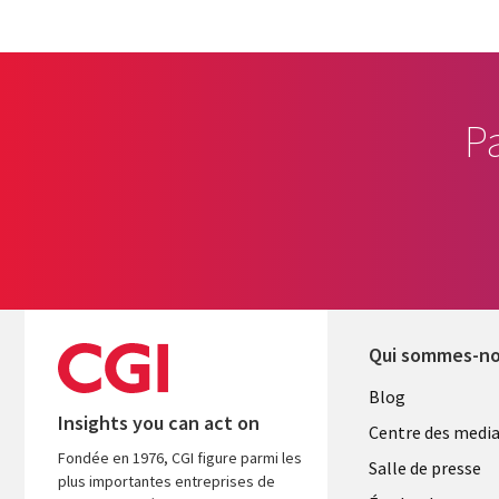
P
Qui sommes-n
Useful
Blog
Insights you can act on
links
Centre des medi
Fondée en 1976, CGI figure parmi les
MAROC
Salle de presse
plus importantes entreprises de