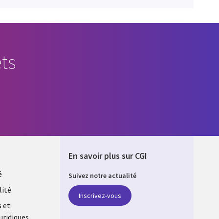
ts
En savoir plus sur CGI
é
Suivez notre actualité
co
lité
Inscrivez-vous
s et
uridiques