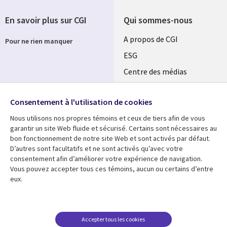
En savoir plus sur CGI
Qui sommes-nous
Useful
A propos de CGI
Pour ne rien manquer
links
ESG
SECTIONS
Centre des médias
Salle de presse
FR
Consentement à l'utilisation de cookies
Événements
Follow us
Nous utilisons nos propres témoins et ceux de tiers afin de vous
garantir un site Web fluide et sécurisé. Certains sont nécessaires au
bon fonctionnement de notre site Web et sont activés par défaut.
D’autres sont facultatifs et ne sont activés qu’avec votre
consentement afin d’améliorer votre expérience de navigation.
Vous pouvez accepter tous ces témoins, aucun ou certains d’entre
Centre des médias
Support
eux.
Library
Legal
Blog
Restrictions et
conditions juridiques
Links
SECTIONS
Etudes de cas
Confidentialité
Accepter tous les cookies
Evénements