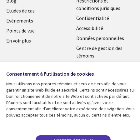
Library
Legal
Blog
Restrictions et
conditions juridiques
Links
SECTIONS
Etudes de cas
Confidentialité
SWITZERLAND
FR
Evénements
Accessibilité
Points de vue
FR
Données personnelles
En voir plus
Centre de gestion des
témoins
Consentement à l'utilisation de cookies
Nous utilisons nos propres témoins et ceux de tiers afin de vous
garantir un site Web fluide et sécurisé. Certains sont nécessaires au
bon fonctionnement de notre site Web et sont activés par défaut.
D’autres sont facultatifs et ne sont activés qu’avec votre
consentement afin d’améliorer votre expérience de navigation. Vous
pouvez accepter tous ces témoins, aucun ou certains d’entre eux.
Accepter tous les cookies