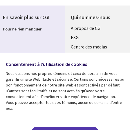
En savoir plus sur CGI
Qui sommes-nous
Useful
A propos de CGI
Pour ne rien manquer
links
ESG
SECTIONS
Centre des médias
Salle de presse
FR
Consentement à l'utilisation de cookies
Événements
Follow us
Nous utilisons nos propres témoins et ceux de tiers afin de vous
garantir un site Web fluide et sécurisé. Certains sont nécessaires au
bon fonctionnement de notre site Web et sont activés par défaut.
D’autres sont facultatifs et ne sont activés qu’avec votre
consentement afin d’améliorer votre expérience de navigation.
Vous pouvez accepter tous ces témoins, aucun ou certains d’entre
Centre des médias
Support
eux.
Library
Legal
Blog
Restrictions et
conditions juridiques
Links
SECTIONS
Etudes de cas