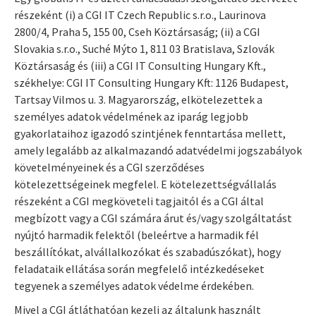
részeként (i) a CGI IT Czech Republic s.r.o., Laurinova
2800/4, Praha 5, 155 00, Cseh Köztársaság; (ii) a CGI
Slovakia s.r.o., Suché Mýto 1, 811 03 Bratislava, Szlovák
Köztársaság és (iii) a CGI IT Consulting Hungary Kft.,
székhelye: CGI IT Consulting Hungary Kft: 1126 Budapest,
Tartsay Vilmos u. 3. Magyarország, elkötelezettek a
személyes adatok védelmének az iparág legjobb
gyakorlataihoz igazodó szintjének fenntartása mellett,
amely legalább az alkalmazandó adatvédelmi jogszabályok
követelményeinek és a CGI szerződéses
kötelezettségeinek megfelel. E kötelezettségvállalás
részeként a CGI megköveteli tagjaitól és a CGI által
megbízott vagy a CGI számára árut és/vagy szolgáltatást
nyújtó harmadik felektől (beleértve a harmadik fél
beszállítókat, alvállalkozókat és szabadúszókat), hogy
feladataik ellátása során megfelelő intézkedéseket
tegyenek a személyes adatok védelme érdekében.
Mivel a CGI átláthatóan kezeli az általunk használt