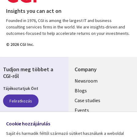
Insights you can act on
Founded in 1976, CGI is among the largest IT and business
consulting services firms in the world. We are insights-driven and
outcomes-focused to help accelerate returns on your investments.
© 2026 CGI Inc.
Tudjon meg többet a
Company
CGI-ről
Useful
Newsroom
Tájékoztatjuk Önt
links
Blogs
SECTIONS
Case studies
Feliratkozás
Events
EN
Media center
Follow us
Cookie hozzájárulás
Saját és harmadik féltől származó sütiket használunk a weboldal