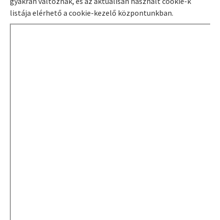
gyakran változnak, és az aktuálisan használt cookie-k
listája elérhető a cookie-kezelő központunkban.