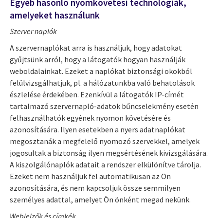
Egyéb hasonló nyomkövetési technológiák,
amelyeket használunk
Szerver naplók
A szervernaplókat arra is használjuk, hogy adatokat
gyűjtsünk arról, hogy a látogatók hogyan használják
weboldalainkat. Ezeket a naplókat biztonsági okokból
felülvizsgálhatjuk, pl. a hálózatunkba való behatolások
észlelése érdekében. Ezenkívül a látogatók IP-címét
tartalmazó szervernapló-adatok bűncselekmény esetén
felhasználhatók egyének nyomon követésére és
azonosítására. Ilyen esetekben a nyers adatnaplókat
megosztanák a megfelelő nyomozó szervekkel, amelyek
jogosultak a biztonság ilyen megsértésének kivizsgálására.
A kiszolgálónaplók adatait a rendszer elkülönítve tárolja.
Ezeket nem használjuk fel automatikusan az Ön
azonosítására, és nem kapcsoljuk össze semmilyen
személyes adattal, amelyet Ön önként megad nekünk.
Webjelzők és címkék