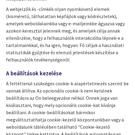
A webjelzők és -címkék olyan nyomkövető elemek
(kisméretű, láthatatlan képfájlok vagy kódrészletek),
amelyek weboldalainkba vagy e-mailjeinkbe ágyazva vagy
azokon keresztül jelennek meg, és amelyek célja annak
ellenőrzése, hogy a felhasználók interakcióba lépnek-e a
tartalmainkkal, és ha igen, hogyan. Fő céljuk a használati
statisztikák gyűjtése és elemző jelentések készítése a
felhasználók tevékenységeiről.
A beállítások kezelése
A feltétlenül szükséges cookie-k alapértelmezés szerint be
vannak állítva. Az opcionális cookie-k nem kerülnek
beállításra az Ön beleegyezése nélkül. Önnek joga van
kiválasztani, hogy mely opcionális cookie-kat kívánja
beállítani. A cookie-beállításokat bármikor
megváltoztathatja cookie-kezelő központunkban vagy a
weboldalunk láblécében található "Cookie-kezelő
központ" linkre kattintva. A beállítások automatikusan