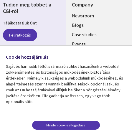
Tudjon meg többet a
Company
CGI-ről
Useful
Newsroom
Tájékoztatjuk Önt
links
Blogs
SECTIONS
Case studies
Feliratkozás
Events
EN
Media center
Follow us
Cookie hozzájárulás
Saját és harmadik féltől származó sütiket használunk a weboldal
zökkenőmentes és biztonságos működésének biztosítása
érdekében. Némelyik szükséges a weboldalunk működéséhez, és
alapértelmezés szerint vannak beállítva. Mások opcionálisak, és
csak az Ön hozzájárulásával állítjuk be őket a böngészési élmény
Resource center
Support
javítása érdekében. Elfogadhatja az összes, egy vagy több
opcionális sütit.
Library
Legal
Articles
Privacy
Links
HUNGARY
Blogs
Cookie Consent
HUNGARY
Case studies
Minden cookie elfogadása