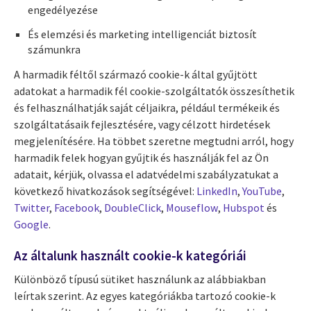
engedélyezése
És elemzési és marketing intelligenciát biztosít
számunkra
A harmadik féltől származó cookie-k által gyűjtött
adatokat a harmadik fél cookie-szolgáltatók összesíthetik
és felhasználhatják saját céljaikra, például termékeik és
szolgáltatásaik fejlesztésére, vagy célzott hirdetések
megjelenítésére. Ha többet szeretne megtudni arról, hogy
harmadik felek hogyan gyűjtik és használják fel az Ön
adatait, kérjük, olvassa el adatvédelmi szabályzatukat a
következő hivatkozások segítségével:
LinkedIn
,
YouTube
,
Twitter
,
Facebook
,
DoubleClick
,
Mouseflow
,
Hubspot
és
Google
.
Az általunk használt cookie-k kategóriái
Különböző típusú sütiket használunk az alábbiakban
leírtak szerint. Az egyes kategóriákba tartozó cookie-k