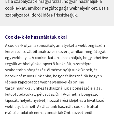
Ez a szabályzat elmagyarázza, hogyan használjuk a
cookie-kat, amikor meglátogatja webhelyeinket. Ezt a
szabályzatot időről időre frissíthetjük.
Cookie-k és használatuk okai
A cookie-k olyan azonosítók, amelyeket a webböngészőn
keresztül továbbítanak az eszközére, amikor meglátogat
egy webhelyet. A cookie-kat arra használjuk, hogy lehetővé
tegyük webhelyünk alapvető funkcióit, személyre
szabottabb böngészési élményt nyújtsunk Önnek, és
betekintést nyerjünk abba, hogy a felhasználók hogyan
lépnek kapcsolatba webhelyeinkkel és online
tartalmainkkal. Ehhez felhasználjuk a böngészője által
küldött adatokat, például az Ön IP-címét, a böngésző
típusát, helyét, nyelvét, hozzáférési idejét és a hivatkozó
webhelyek címeit. Az általunk használt cookie-k által
gyűjtött adatok nem azonosítják Önt közvetlenül