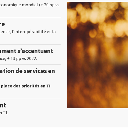
 économique mondial (+ 20 pp vs
re
nte, l’interopérabilité et la
nement s’accentuent
e, + 13 pp vs 2022.
tion de services en
place des priorités en TI
ent
n TI.