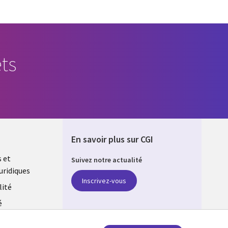
ts
En savoir plus sur CGI
s et
Suivez notre actualité
uridiques
ONS
Inscrivez-vous
lité
é
rsonnelles