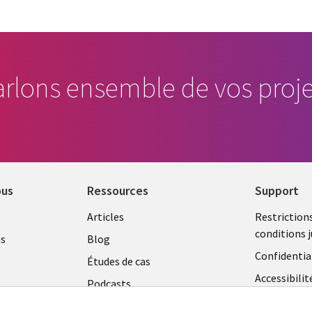
arlons ensemble de vos proje
ous
Ressources
Support
Library
Legal
Articles
Restriction
conditions j
Links
SECTI
as
Blog
Confidentia
OURG
SECTIONS
FR
Études de cas
Accessibilit
Podcasts
FR
Données pe
Points de vue