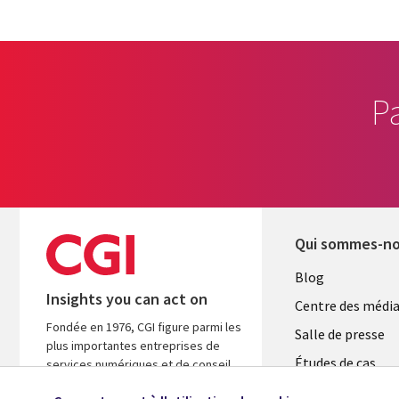
P
Qui sommes-n
Useful
Blog
Insights you can act on
links
Centre des médi
Fondée en 1976, CGI figure parmi les
LUXEMB
Salle de presse
plus importantes entreprises de
Études de cas
services numériques et de conseil
au monde. Nous sommes guidés par
Événements