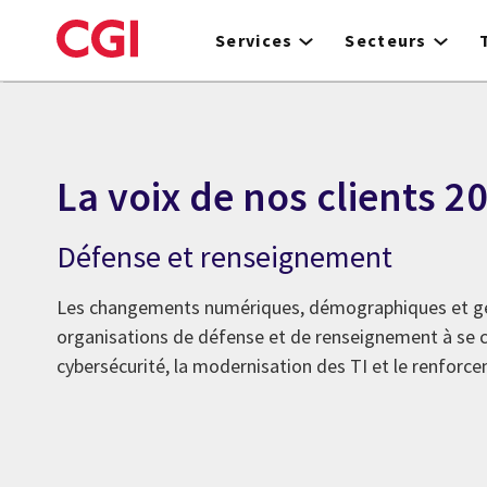
Skip
to
Services
Secteurs
main
content
La voix de nos clients 2
Défense et renseignement
Les changements numériques, démographiques et gé
organisations de défense et de renseignement à se c
cybersécurité, la modernisation des TI et le renforce