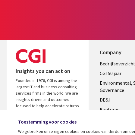
Company
Useful
Bedrijfsoverzich
Insights you can act on
links
CGI 50 jaar
Founded in 1976, CGI is among the
NETHERL
Environmental, S
largest IT and business consulting
Governance
services firms in the world. We are
insights-driven and outcomes-
DE&I
focused to help accelerate returns
Kantoren
on your investments.
Management te
Toestemming voor cookies
Media center
We gebruiken onze eigen cookies en cookies van derden om een ​