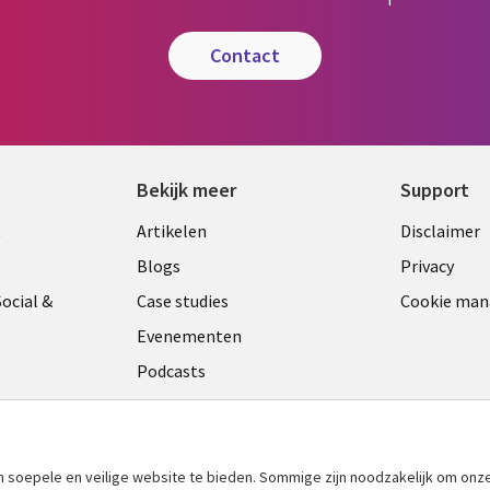
contact
Bekijk meer
Support
Library
Legal
t
Artikelen
Disclaimer
Links
NETH
Blogs
Privacy
ANDS
NETHERLANDS
ocial &
Case studies
Cookie ma
Evenementen
Podcasts
Viewpoints
am
See more
​soepele en veilige website te bieden. Sommige zijn noodzakelijk om onze