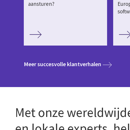
aansturen?
Europ
softw
media
Meer succesvolle klantverhalen
Met onze wereldwijde
en lokale experts, he