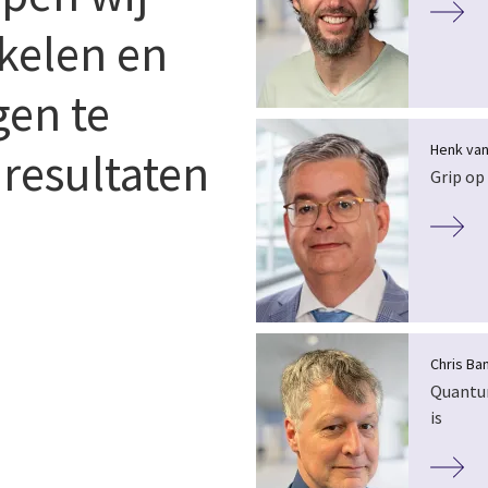
kkelen en
gen te
Henk van
 resultaten
Grip op
Chris Ba
Quantum
is