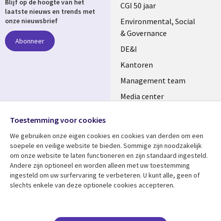
Blijf op de hoogte van het
links
CGI 50 jaar
laatste nieuws en trends met
NETHERLANDS
Environmental, Social
onze nieuwsbrief
& Governance
Abonneer
DE&I
Kantoren
Management team
Media center
Volg ons
Alliances
Toestemming voor cookies
Social
Perscentrum
We gebruiken onze eigen cookies en cookies van derden om een ​​
Media
soepele en veilige website te bieden. Sommige zijn noodzakelijk
NETHERLANDS
om onze website te laten functioneren en zijn standaard ingesteld.
Andere zijn optioneel en worden alleen met uw toestemming
Bekijk meer
Support
ingesteld om uw surfervaring te verbeteren. U kunt alle, geen of
slechts enkele van deze optionele cookies accepteren.
Library
Legal
Artikelen
Disclaimer
Links
NETHERLANDS
Blogs
Privacy
Case studies
Cookie management