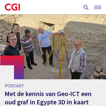
Skip
to
main
content
PODCAST
Met de kennis van Geo-ICT een
oud graf in Egypte 3D in kaart