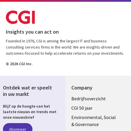
Insights you can act on
Founded in 1976, CGI is among the largest IT and business
consulting services firms in the world. We are insights-driven and
outcomes-focused to help accelerate returns on your investments.
© 2026 CGI Inc.
Ontdek wat er speelt
Company
in uw markt
Useful
Bedrijfsoverzicht
Blijf op de hoogte van het
links
CGI 50 jaar
laatste nieuws en trends met
NETHERLANDS
Environmental, Social
onze nieuwsbrief
& Governance
Abonneer