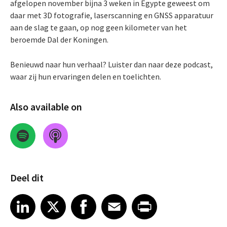
afgelopen november bijna 3 weken in Egypte geweest om
daar met 3D fotografie, laserscanning en GNSS apparatuur
aan de slag te gaan, op nog geen kilometer van het
beroemde Dal der Koningen.
Benieuwd naar hun verhaal? Luister dan naar deze podcast,
waar zij hun ervaringen delen en toelichten.
Also available on
Deel dit
Share on LinkedIn
Share on X
Share on Facebook
Share on Email
Share on Print
LinkedIn
X
Facebook
Email
Print