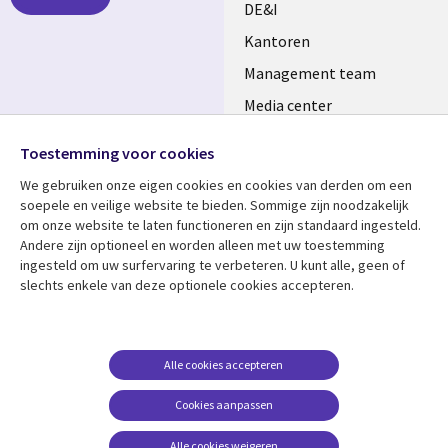
DE&I
Kantoren
Management team
Media center
Volg ons
Alliances
Toestemming voor cookies
Social
Perscentrum
We gebruiken onze eigen cookies en cookies van derden om een ​​
Media
soepele en veilige website te bieden. Sommige zijn noodzakelijk
NETHERLANDS
om onze website te laten functioneren en zijn standaard ingesteld.
Andere zijn optioneel en worden alleen met uw toestemming
Bekijk meer
Support
ingesteld om uw surfervaring te verbeteren. U kunt alle, geen of
slechts enkele van deze optionele cookies accepteren.
Library
Legal
Artikelen
Disclaimer
Links
NETHERLANDS
Blogs
Privacy
NETHERLANDS
Case studies
Cookie management
Alle cookies accepteren
Evenementen
Cookies aanpassen
Podcasts
Alle cookies weigeren