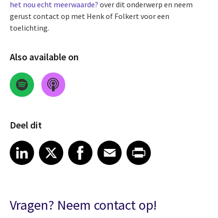
het nou echt meerwaarde?
over dit onderwerp en neem
gerust contact op met Henk of Folkert voor een
toelichting.
Also available on
Deel dit
Share on LinkedIn
Share on X
Share on Facebook
Share on Email
Share on Print
LinkedIn
X
Facebook
Email
Print
Vragen? Neem contact op!