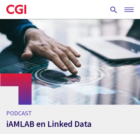
Skip
to
main
content
PODCAST
iAMLAB en Linked Data