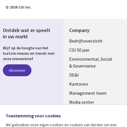
© 2026 CGI Inc.
Ontdek wat er speelt
Company
in uw markt
Useful
Bedrijfsoverzicht
Blijf op de hoogte van het
links
CGI 50 jaar
laatste nieuws en trends met
NETHERLANDS
Environmental, Social
onze nieuwsbrief
& Governance
Abonneer
DE&I
Kantoren
Management team
Media center
Volg ons
Alliances
Toestemming voor cookies
Social
Perscentrum
We gebruiken onze eigen cookies en cookies van derden om een ​​
Media