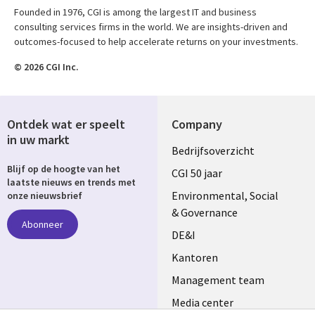
Founded in 1976, CGI is among the largest IT and business
consulting services firms in the world. We are insights-driven and
outcomes-focused to help accelerate returns on your investments.
© 2026 CGI Inc.
Ontdek wat er speelt
Company
in uw markt
Useful
Bedrijfsoverzicht
Blijf op de hoogte van het
links
CGI 50 jaar
laatste nieuws en trends met
NETHERLANDS
Environmental, Social
onze nieuwsbrief
& Governance
Abonneer
DE&I
Kantoren
Management team
Media center