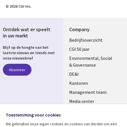
© 2026 CGI Inc.
Ontdek wat er speelt
Company
in uw markt
Useful
Bedrijfsoverzicht
Blijf op de hoogte van het
links
CGI 50 jaar
laatste nieuws en trends met
NETHERLANDS
Environmental, Social
onze nieuwsbrief
& Governance
Abonneer
DE&I
Kantoren
Management team
Media center
Volg ons
Alliances
Toestemming voor cookies
Social
Perscentrum
We gebruiken onze eigen cookies en cookies van derden om een ​​
Media