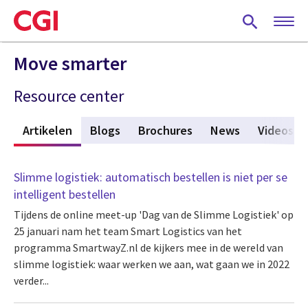
Skip
to
main
content
Move smarter
Resource center
w
Artikelen
(active tab)
Blogs
Brochures
News
Videos
Slimme logistiek: automatisch bestellen is niet per se
intelligent bestellen
Tijdens de online meet-up 'Dag van de Slimme Logistiek' op
25 januari nam het team Smart Logistics van het
programma SmartwayZ.nl de kijkers mee in de wereld van
slimme logistiek: waar werken we aan, wat gaan we in 2022
verder...