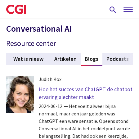
Skip
to
main
content
Conversational AI
Resource center
Wat is nieuw
Artikelen
Blogs
(active tab)
Podcasts
Judith Kox
Hoe het succes van ChatGPT de chatbot
ervaring slechter maakt
2024-06-12
Het voelt alweer bijna
normaal, maar een jaar geleden was
ChatGPT een ware sensatie. Opeens stond
Conversational AI in het middelpunt van de
belangstelling. Dat had ook een keerzijde,