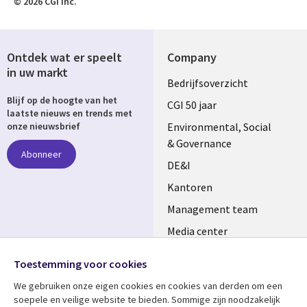
© 2026 CGI Inc.
Ontdek wat er speelt
Company
in uw markt
Useful
Bedrijfsoverzicht
Blijf op de hoogte van het
links
CGI 50 jaar
laatste nieuws en trends met
NETHERLANDS
Environmental, Social
onze nieuwsbrief
& Governance
Abonneer
DE&I
Kantoren
Management team
Media center
Volg ons
Alliances
Toestemming voor cookies
Social
Perscentrum
We gebruiken onze eigen cookies en cookies van derden om een ​​
Media
soepele en veilige website te bieden. Sommige zijn noodzakelijk
NETHERLANDS