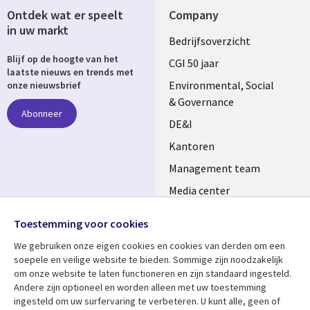
Ontdek wat er speelt
Company
in uw markt
Useful
Bedrijfsoverzicht
Blijf op de hoogte van het
links
CGI 50 jaar
laatste nieuws en trends met
NETHERLANDS
Environmental, Social
onze nieuwsbrief
& Governance
Abonneer
DE&I
Kantoren
Management team
Media center
Volg ons
Alliances
Toestemming voor cookies
Social
Perscentrum
We gebruiken onze eigen cookies en cookies van derden om een ​​
Media
soepele en veilige website te bieden. Sommige zijn noodzakelijk
NETHERLANDS
om onze website te laten functioneren en zijn standaard ingesteld.
Andere zijn optioneel en worden alleen met uw toestemming
Bekijk meer
Support
ingesteld om uw surfervaring te verbeteren. U kunt alle, geen of