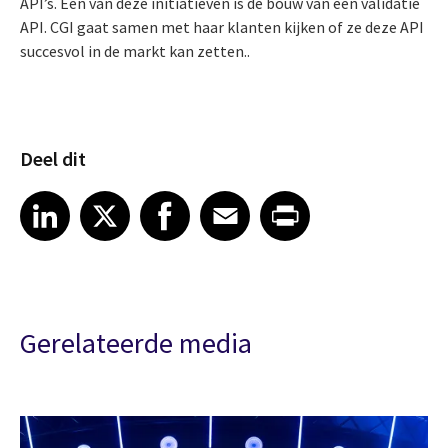
API’s. Een van deze initiatieven is de bouw van een validatie
API. CGI gaat samen met haar klanten kijken of ze deze API
succesvol in de markt kan zetten..
Deel dit
Share article on LinkedIn
Share article on X
Share article on Facebook
Share article on Email
Share article on Print
LinkedIn
X
Facebook
Email
Print
Gerelateerde media