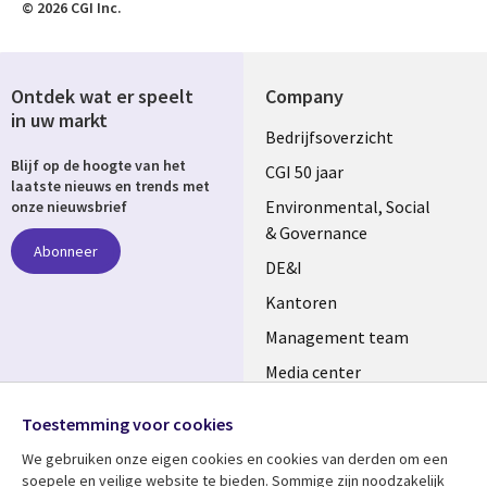
© 2026 CGI Inc.
Ontdek wat er speelt
Company
in uw markt
Useful
Bedrijfsoverzicht
Blijf op de hoogte van het
links
CGI 50 jaar
laatste nieuws en trends met
NETHERLANDS
Environmental, Social
onze nieuwsbrief
& Governance
Abonneer
DE&I
Kantoren
Management team
Media center
Volg ons
Alliances
Toestemming voor cookies
Social
Perscentrum
We gebruiken onze eigen cookies en cookies van derden om een ​​
Media
soepele en veilige website te bieden. Sommige zijn noodzakelijk