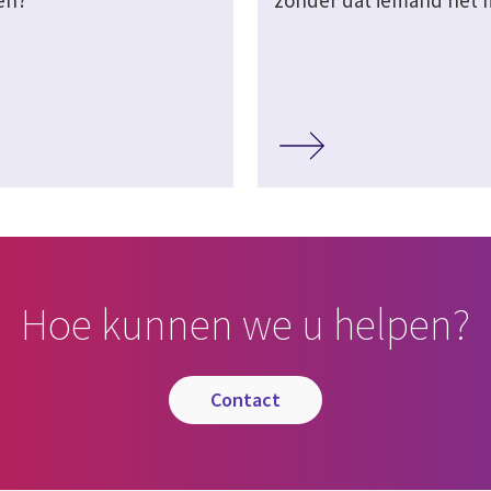
en?
zonder dat iemand het 
Hoe kunnen we u helpen?
contact