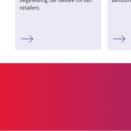
begeleiding: de nieuwe rol van
aanstur
retailers