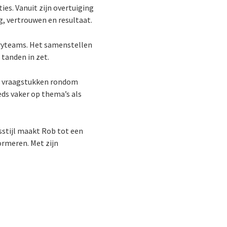
ties. Vanuit zijn overtuiging
, vertrouwen en resultaat.
veryteams. Het samenstellen
 tanden in zet.
bij vraagstukken rondom
eds vaker op thema’s als
sstijl maakt Rob tot een
ormeren. Met zijn