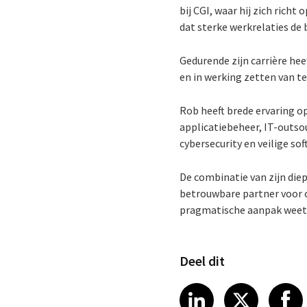
bij CGI, waar hij zich richt
dat sterke werkrelaties de
Gedurende zijn carrière he
en in werking zetten van t
Rob heeft brede ervaring o
applicatiebeheer, IT-outso
cybersecurity en veilige s
De combinatie van zijn die
betrouwbare partner voor o
pragmatische aanpak weet 
Deel dit
Share article
Share art
Shar
LinkedIn
X