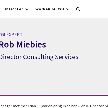
Inzichten
Werken bij CGI
CGI EXPERT
Rob Miebies
Director Consulting Services
CGI expert Rob Miebies
anager met meer dan 30 jaar ervaring in de bank- en ICT-sector. S