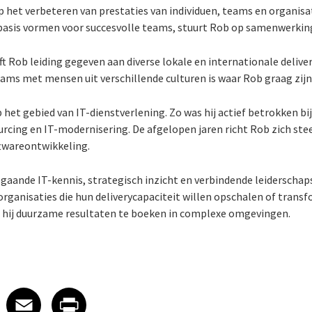
 op het verbeteren van prestaties van individuen, teams en organisa
 basis vormen voor succesvolle teams, stuurt Rob op samenwerking
eft Rob leiding gegeven aan diverse lokale en internationale deli
eams met mensen uit verschillende culturen is waar Rob graag zijn
p het gebied van IT-dienstverlening. Zo was hij actief betrokken 
urcing en IT-modernisering. De afgelopen jaren richt Rob zich ste
oftwareontwikkeling.
pgaande IT-kennis, strategisch inzicht en verbindende leiderschap
rganisaties die hun deliverycapaciteit willen opschalen of transf
hij duurzame resultaten te boeken in complexe omgevingen.
 on LinkedIn
icle on X
e article on Facebook
Share article on Email
Share article on Print
Facebook
Email
Print