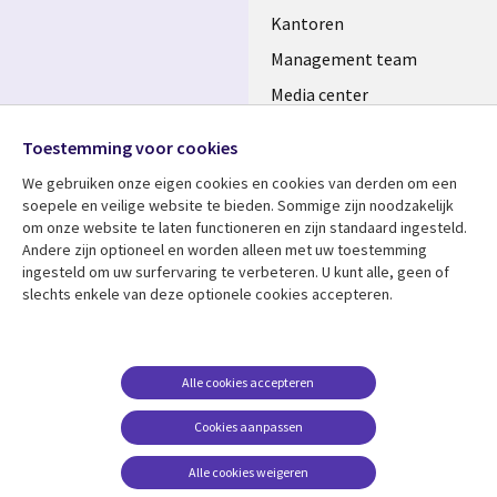
Kantoren
Management team
Media center
Volg ons
Alliances
Toestemming voor cookies
Social
Perscentrum
We gebruiken onze eigen cookies en cookies van derden om een ​​
Media
soepele en veilige website te bieden. Sommige zijn noodzakelijk
NETHERLANDS
om onze website te laten functioneren en zijn standaard ingesteld.
Andere zijn optioneel en worden alleen met uw toestemming
Bekijk meer
Support
ingesteld om uw surfervaring te verbeteren. U kunt alle, geen of
slechts enkele van deze optionele cookies accepteren.
Library
Legal
Artikelen
Disclaimer
Links
NETHERLANDS
Blogs
Privacy
NETHERLANDS
Case studies
Cookie management
Alle cookies accepteren
Evenementen
Cookies aanpassen
Podcasts
Alle cookies weigeren
Viewpoints