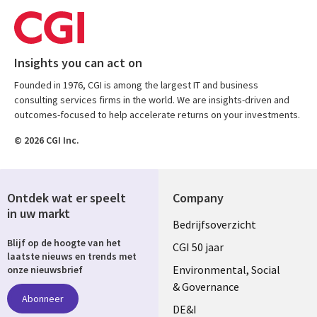
Insights you can act on
Founded in 1976, CGI is among the largest IT and business
consulting services firms in the world. We are insights-driven and
outcomes-focused to help accelerate returns on your investments.
© 2026 CGI Inc.
Ontdek wat er speelt
Company
in uw markt
Useful
Bedrijfsoverzicht
Blijf op de hoogte van het
links
CGI 50 jaar
laatste nieuws en trends met
NETHERLANDS
Environmental, Social
onze nieuwsbrief
& Governance
Abonneer
DE&I