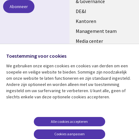
& Governance
Abonneer
DE&I
Kantoren
Management team
Media center
Volg ons
Alliances
Toestemming voor cookies
Social
Perscentrum
We gebruiken onze eigen cookies en cookies van derden om een ​​
Media
soepele en veilige website te bieden. Sommige zijn noodzakelijk
NETHERLANDS
om onze website te laten functioneren en zijn standaard ingesteld.
Andere zijn optioneel en worden alleen met uw toestemming
Bekijk meer
Support
ingesteld om uw surfervaring te verbeteren. U kunt alle, geen of
slechts enkele van deze optionele cookies accepteren.
Library
Legal
Artikelen
Disclaimer
Links
NETHERLANDS
Blogs
Privacy
NETHERLANDS
Case studies
Cookie management
Alle cookies accepteren
Evenementen
Cookies aanpassen