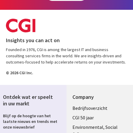
Insights you can act on
Founded in 1976, CGI is among the largest IT and business
consulting services firms in the world. We are insights-driven and
outcomes-focused to help accelerate returns on your investments.
© 2026 CGI Inc.
Ontdek wat er speelt
Company
in uw markt
Useful
Bedrijfsoverzicht
Blijf op de hoogte van het
links
CGI 50 jaar
laatste nieuws en trends met
NETHERLANDS
Environmental, Social
onze nieuwsbrief