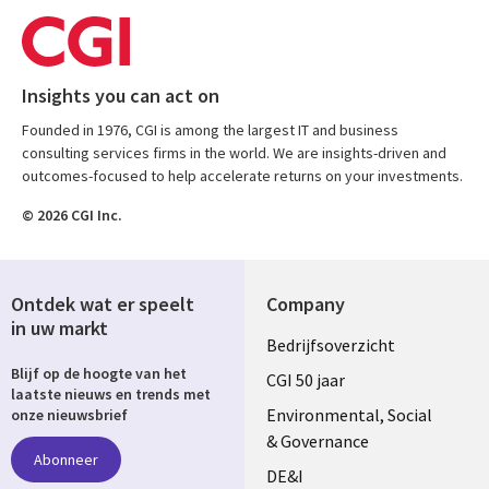
Insights you can act on
Founded in 1976, CGI is among the largest IT and business
consulting services firms in the world. We are insights-driven and
outcomes-focused to help accelerate returns on your investments.
© 2026 CGI Inc.
Ontdek wat er speelt
Company
in uw markt
Useful
Bedrijfsoverzicht
Blijf op de hoogte van het
links
CGI 50 jaar
laatste nieuws en trends met
NETHERLANDS
Environmental, Social
onze nieuwsbrief
& Governance
Abonneer
DE&I