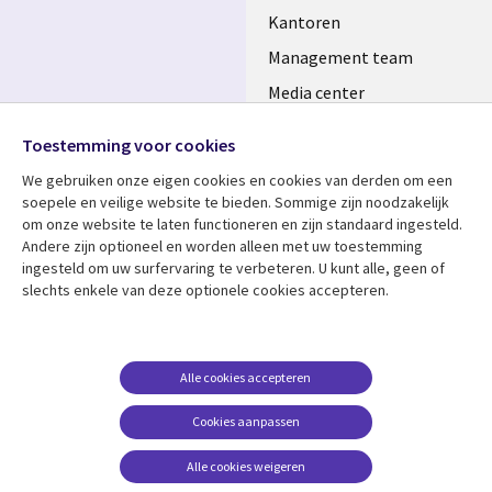
Kantoren
Management team
Media center
Volg ons
Alliances
Toestemming voor cookies
Social
Perscentrum
We gebruiken onze eigen cookies en cookies van derden om een ​​
Media
soepele en veilige website te bieden. Sommige zijn noodzakelijk
NETHERLANDS
om onze website te laten functioneren en zijn standaard ingesteld.
Andere zijn optioneel en worden alleen met uw toestemming
Bekijk meer
Support
ingesteld om uw surfervaring te verbeteren. U kunt alle, geen of
slechts enkele van deze optionele cookies accepteren.
Library
Legal
Artikelen
Disclaimer
Links
NETHERLANDS
Blogs
Privacy
NETHERLANDS
Case studies
Cookie management
Alle cookies accepteren
Evenementen
Cookies aanpassen
Podcasts
Alle cookies weigeren
Viewpoints