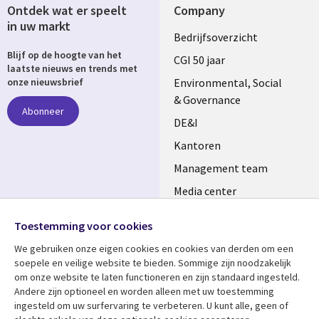
Ontdek wat er speelt
Company
in uw markt
Useful
Bedrijfsoverzicht
Blijf op de hoogte van het
links
CGI 50 jaar
laatste nieuws en trends met
NETHERLANDS
Environmental, Social
onze nieuwsbrief
& Governance
Abonneer
DE&I
Kantoren
Management team
Media center
Volg ons
Alliances
Toestemming voor cookies
Social
Perscentrum
We gebruiken onze eigen cookies en cookies van derden om een ​​
Media
soepele en veilige website te bieden. Sommige zijn noodzakelijk
NETHERLANDS
om onze website te laten functioneren en zijn standaard ingesteld.
Andere zijn optioneel en worden alleen met uw toestemming
Bekijk meer
Support
ingesteld om uw surfervaring te verbeteren. U kunt alle, geen of