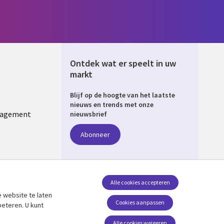
Ontdek wat er speelt in uw
markt
Blijf op de hoogte van het laatste
ERLANDS
nieuws en trends met onze
nagement
nieuwsbrief
Abonneer
Alle cookies accepteren
 website te laten
Volg ons
Cookies aanpassen
beteren. U kunt
Social Media NETHERLANDS
Alle cookies weigeren