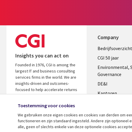
Company
Useful
Bedrijfsoverzich
Insights you can act on
links
CGI 50 jaar
Founded in 1976, CGI is among the
NETHERL
Environmental, S
largest IT and business consulting
Governance
services firms in the world. We are
insights-driven and outcomes-
DE&I
focused to help accelerate returns
Kantoren
on your investments.
Management te
Toestemming voor cookies
Media center
We gebruiken onze eigen cookies en cookies van derden om een ​
functioneren en zijn standaard ingesteld. Andere zijn optioneel
Alliances
alle, geen of slechts enkele van deze optionele cookies accepte
Perscentrum