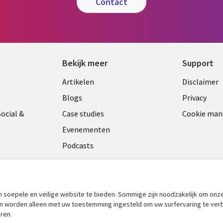
contact
Bekijk meer
Support
Library
Legal
t
Artikelen
Disclaimer
Links
NETH
Blogs
Privacy
ANDS
NETHERLANDS
ocial &
Case studies
Cookie ma
Evenementen
Podcasts
Viewpoints
am
See more
​soepele en veilige website te bieden. Sommige zijn noodzakelijk om onze
 en worden alleen met uw toestemming ingesteld om uw surfervaring te ver
ren.