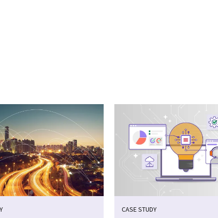
cebook
n Email
cle on Print
Y
CASE STUDY