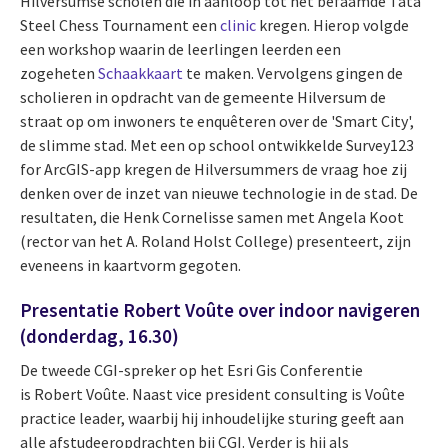
Hilversumse scholen die in aanloop tot het befaamde Tata
Steel Chess Tournament een
clinic
kregen. Hierop volgde
een workshop waarin de leerlingen leerden een
zogeheten
Schaakkaart
te maken. Vervolgens gingen de
scholieren in opdracht van de gemeente Hilversum de
straat op om inwoners te enquêteren over de 'Smart City',
de slimme stad. Met een op school ontwikkelde Survey123
for ArcGIS-app kregen de Hilversummers de vraag hoe zij
denken over de inzet van nieuwe technologie in de stad. De
resultaten, die Henk Cornelisse samen met Angela Koot
(rector van het A. Roland Holst College) presenteert, zijn
eveneens in kaartvorm gegoten.
Presentatie Robert Voûte over indoor navigeren
(donderdag, 16.30)
De tweede CGI-spreker op het Esri Gis Conferentie
is Robert Voûte. Naast vice president consulting is Voûte
practice leader, waarbij hij inhoudelijke sturing geeft aan
alle afstudeeropdrachten bij CGI. Verder is hij als