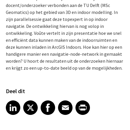
docent/onderzoeker verbonden aan de TU Delft (MSc
Geomatics) op het gebied van 3D en indoor modelling. In
zijn parallelsessie gaat deze topexpert in op indoor
navigatie. De ontwikkeling hiervan is nog volop in
ontwikkeling. Voûte vertelt in zijn presentatie hoe we snel
en efficiënt data kunnen maken van de indoorruimten en
deze kunnen inladen in ArcGIS Indoors. Hoe kan hier op een
handigere manier een navigatie-node-network in gemaakt
worden? U hoort de resultaten uit de onderzoeken hiernaar
en krijgt zo een up-to-date beeld op van de mogelijkheden.
Deel dit
Share article on LinkedIn
Share article on X
Share article on Facebook
Share article on Email
Share article on Print
LinkedIn
X
Facebook
Email
Print