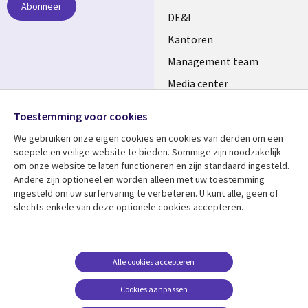
Abonneer
DE&I
Kantoren
Management team
Media center
Volg ons
Alliances
Toestemming voor cookies
Social
Perscentrum
We gebruiken onze eigen cookies en cookies van derden om een ​​
Media
soepele en veilige website te bieden. Sommige zijn noodzakelijk
NETHERLANDS
om onze website te laten functioneren en zijn standaard ingesteld.
Andere zijn optioneel en worden alleen met uw toestemming
Bekijk meer
Support
ingesteld om uw surfervaring te verbeteren. U kunt alle, geen of
slechts enkele van deze optionele cookies accepteren.
Library
Legal
Artikelen
Disclaimer
Links
NETHERLANDS
Blogs
Privacy
NETHERLANDS
Case studies
Cookie management
Alle cookies accepteren
Evenementen
Cookies aanpassen
Podcasts