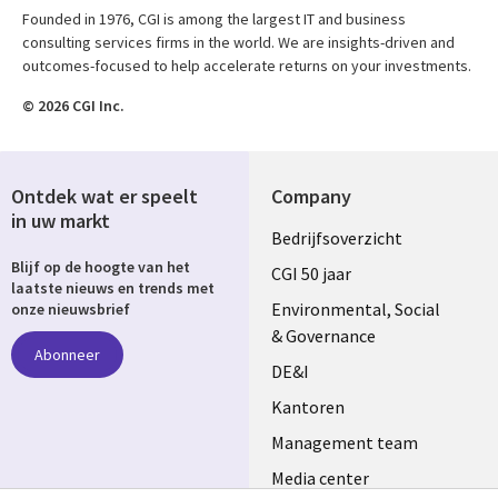
Founded in 1976, CGI is among the largest IT and business
consulting services firms in the world. We are insights-driven and
outcomes-focused to help accelerate returns on your investments.
© 2026 CGI Inc.
Ontdek wat er speelt
Company
in uw markt
Useful
Bedrijfsoverzicht
Blijf op de hoogte van het
links
CGI 50 jaar
laatste nieuws en trends met
NETHERLANDS
Environmental, Social
onze nieuwsbrief
& Governance
Abonneer
DE&I
Kantoren
Management team
Media center