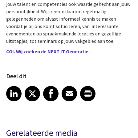
jouw talent en competenties ook waarde gehecht aan jouw
persoonlijkheid. Wij creëren daarom regelmatig
gelegenheden om alvast informeel kennis te maken
voordat je bij ons komt solliciteren, van interessante
evenementen op spraakmakende locaties en gezellige
uitstapjes, tot seminars op jouw vakgebied aan toe.
CGI. Wij zoeken de NEXT IT Generatie.
Deel dit
Share article on LinkedIn
Share article on X
Share article on Facebook
Share article on Email
Share article on Print
LinkedIn
X
Facebook
Email
Print
Gerelateerde media