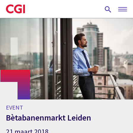
Skip
to
main
content
EVENT
Bètabanenmarkt Leiden
21 maart 2018