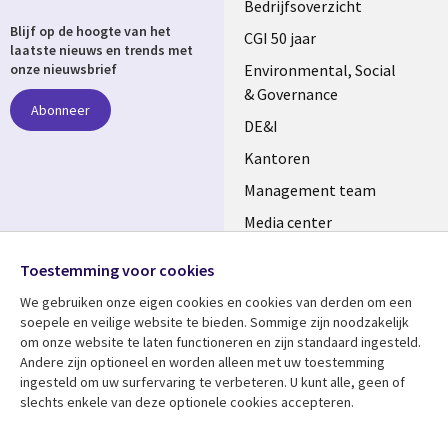
Useful
Bedrijfsoverzicht
Blijf op de hoogte van het
links
CGI 50 jaar
laatste nieuws en trends met
NETHERLANDS
Environmental, Social
onze nieuwsbrief
& Governance
Abonneer
DE&I
Kantoren
Management team
Media center
Volg ons
Alliances
Toestemming voor cookies
Social
Perscentrum
We gebruiken onze eigen cookies en cookies van derden om een ​​
Media
soepele en veilige website te bieden. Sommige zijn noodzakelijk
NETHERLANDS
om onze website te laten functioneren en zijn standaard ingesteld.
Andere zijn optioneel en worden alleen met uw toestemming
Bekijk meer
Support
ingesteld om uw surfervaring te verbeteren. U kunt alle, geen of
slechts enkele van deze optionele cookies accepteren.
Library
Legal
Artikelen
Disclaimer
Links
NETHERLANDS
Blogs
Privacy