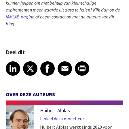
kunnen helpen om met behulp van kleinschalige
expirementen meer waarde uit data te halen? Kijk dan op de
iAMLAB-pagina
of neem contact op met de auteurs van dit
blog.
Deel dit
Share article on LinkedIn
Share article on X
Share article on Facebook
Share article on Email
Share article on Print
LinkedIn
X
Facebook
Email
Print
OVER DEZE AUTEURS
Huibert Alblas
Linked data modelleur
Huibert Alblas werkt sinds 2020 voor