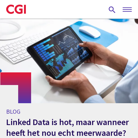
Skip
to
main
content
BLOG
Linked Data is hot, maar wanneer
heeft het nou echt meerwaarde?