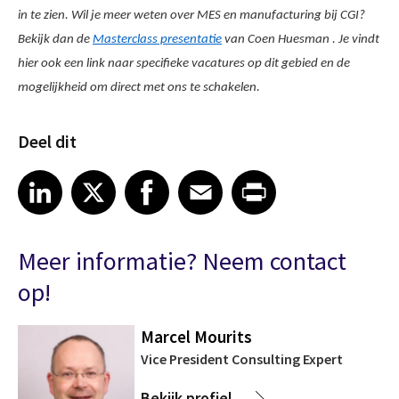
in te zien. Wil je meer weten over MES en manufacturing bij CGI?
Bekijk dan de
Masterclass presentatie
van Coen Huesman . Je vindt
hier ook een link naar specifieke vacatures op dit gebied en de
mogelijkheid om direct met ons te schakelen.
Deel dit
Share article on LinkedIn
Share article on X
Share article on Facebook
Share article on Email
Share article on Print
LinkedIn
X
Facebook
Email
Print
Meer informatie? Neem contact
op!
Marcel Mourits
Vice President Consulting Expert
Bekijk profiel