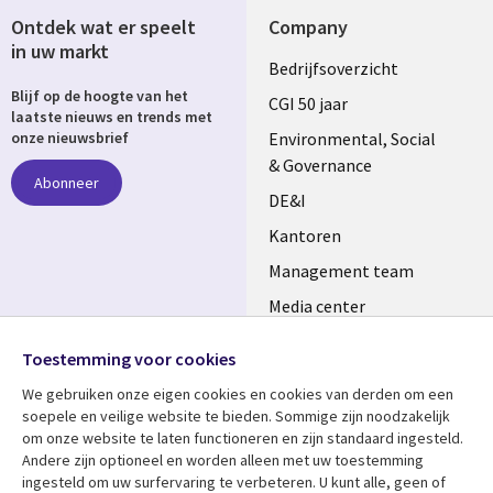
Ontdek wat er speelt
Company
in uw markt
Useful
Bedrijfsoverzicht
Blijf op de hoogte van het
links
CGI 50 jaar
laatste nieuws en trends met
NETHERLANDS
Environmental, Social
onze nieuwsbrief
& Governance
Abonneer
DE&I
Kantoren
Management team
Media center
Volg ons
Alliances
Toestemming voor cookies
Social
Perscentrum
We gebruiken onze eigen cookies en cookies van derden om een ​​
Media
soepele en veilige website te bieden. Sommige zijn noodzakelijk
NETHERLANDS
om onze website te laten functioneren en zijn standaard ingesteld.
Andere zijn optioneel en worden alleen met uw toestemming
Bekijk meer
Support
ingesteld om uw surfervaring te verbeteren. U kunt alle, geen of