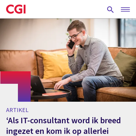
Skip
to
main
content
ARTIKEL
‘Als IT-consultant word ik breed
ingezet en kom ik op allerlei