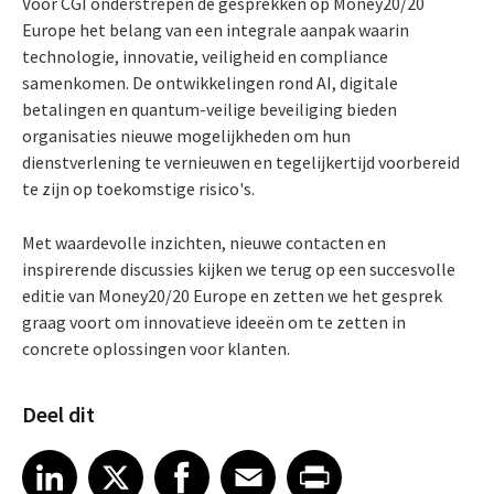
Voor CGI onderstrepen de gesprekken op Money20/20
Europe het belang van een integrale aanpak waarin
technologie, innovatie, veiligheid en compliance
samenkomen. De ontwikkelingen rond AI, digitale
betalingen en quantum-veilige beveiliging bieden
organisaties nieuwe mogelijkheden om hun
dienstverlening te vernieuwen en tegelijkertijd voorbereid
te zijn op toekomstige risico's.
Met waardevolle inzichten, nieuwe contacten en
inspirerende discussies kijken we terug op een succesvolle
editie van Money20/20 Europe en zetten we het gesprek
graag voort om innovatieve ideeën om te zetten in
concrete oplossingen voor klanten.
Deel dit
Share article on LinkedIn
Share article on X
Share article on Facebook
Share article on Email
Share article on Print
LinkedIn
X
Facebook
Email
Print