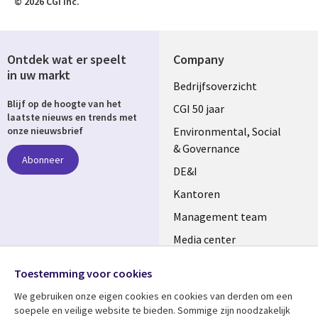
© 2026 CGI Inc.
Ontdek wat er speelt
Company
in uw markt
Useful
Bedrijfsoverzicht
Blijf op de hoogte van het
links
CGI 50 jaar
laatste nieuws en trends met
NETHERLANDS
Environmental, Social
onze nieuwsbrief
& Governance
Abonneer
DE&I
Kantoren
Management team
Media center
Volg ons
Alliances
Toestemming voor cookies
Social
Perscentrum
We gebruiken onze eigen cookies en cookies van derden om een ​​
Media
soepele en veilige website te bieden. Sommige zijn noodzakelijk
NETHERLANDS