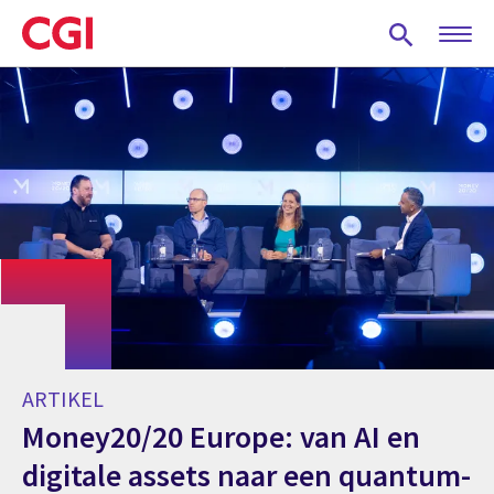
Skip
to
main
content
ARTIKEL
Money20/20 Europe: van AI en
digitale assets naar een quantum-