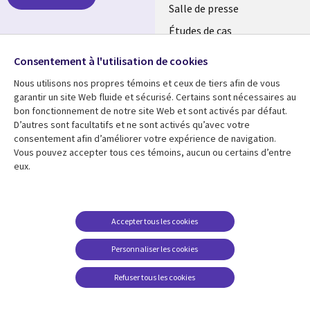
MAROC
Salle de presse
Études de cas
Retrouvez-nous sur les
Événements
réseaux
Consentement à l'utilisation de cookies
Nous utilisons nos propres témoins et ceux de tiers afin de vous
Social
garantir un site Web fluide et sécurisé. Certains sont nécessaires au
Media
bon fonctionnement de notre site Web et sont activés par défaut.
MAROC
D’autres sont facultatifs et ne sont activés qu’avec votre
consentement afin d’améliorer votre expérience de navigation.
Ressources
Support
Vous pouvez accepter tous ces témoins, aucun ou certains d’entre
eux.
Library
Legal
Articles
Accessibilité
Links
Morocco
Blog
Confidentialité
Morocco
Études de cas
Restrictions et
Accepter tous les cookies
conditions juridiques
Événements
Personnaliser les cookies
Centre de gestion des
Podcasts
témoins
Refuser tous les cookies
Points de vue
En voir plus