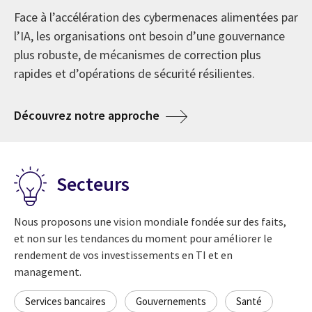
refonte numérique
l’IA
Depuis 1976, CGI est devenue l’une des plus
Face à l’accélération des cybermenaces alimentées par
importantes entreprises de services de conseil en
l’IA, les organisations ont besoin d’une gouvernance
technologie de l’information (TI) et en management
La recherche La voix de nos clients 2026 révèle que les
Optimiser les activités, renforcer la résilience et
plus robuste, de mécanismes de correction plus
au monde. En soulignant nos 50 années en affaires,
organisations vont au-delà d’une ambition de
accroître la capacité d’investir dans l’innovation, la
rapides et d’opérations de sécurité résilientes.
nous célébrons une histoire au service de nos clients
transformation en quête de modernisation et de
transformation et la croissance.
et la création d’une culture d’actionnaire-propriétaire,
résultats d’affaires mesurables.
about La cyberrésilience à l
Découvrez notre approche
toujours tournée vers l’avenir.
about Services de TI en mode délégué ren
En savoir plus
about L’IA provoque une nou
Explorer les perspectives
about 50 ans de CGI
En savoir plus
Secteurs
Nous proposons une vision mondiale fondée sur des faits,
et non sur les tendances du moment pour améliorer le
rendement de vos investissements en TI et en
management.
Services bancaires
Gouvernements
Santé