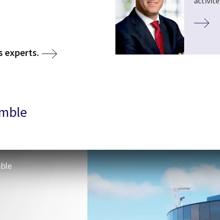
activité
s experts.
emble
mble