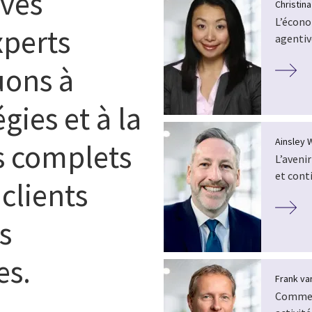
ives
Christin
L’économ
xperts
agentiv
uons à
gies et à la
Ainsley 
es complets
L’avenir
et cont
clients
s
es.
Frank van
Comment