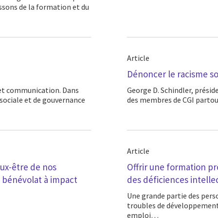
ssons de la formation et du
Article
Dénoncer le racisme so
George D. Schindler, président et chef de la direction, signe une déclaration au nom
 sociale et de gouvernance
des membres de CGI partou
Article
eux-être de nos
Offrir une formation p
 bénévolat à impact
des déficiences intelle
Une grande partie des personnes aux prises avec des déficiences intellectuelles ou des
troubles de développement 
emploi…