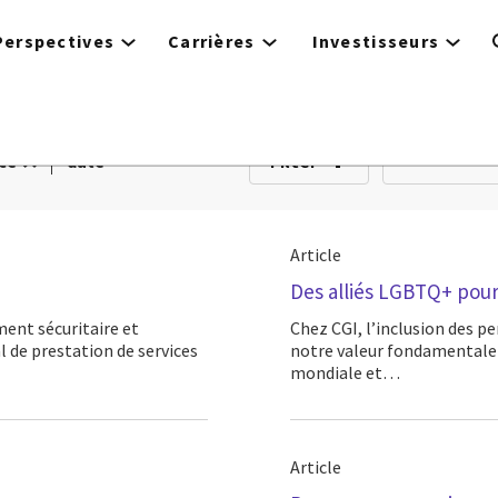
Perspectives
Carrières
Investisseurs
Filter
ce
date
Article
Des alliés LGBTQ+ pour
Chez CGI, l’inclusion des personnes LGBTQIA+* en milieu de travail est au cœur de
 de prestation de services
notre valeur fondamentale d
mondiale et…
Article