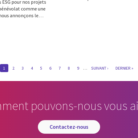
fs ESG pour nos projets
 bénévolat comme une
, nous annonçons le…
CURRENT
1
PAGE
2
PAGE
3
PAGE
4
PAGE
5
PAGE
6
PAGE
7
PAGE
8
PAGE
9
…
SUIVANTE
SUIVANT ›
LAST
DERNIER »
PAGE
PAGE
ment pouvons-nous vous ai
contactez-nous