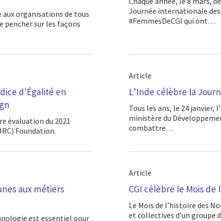
Chaque année, le 8 mars, des organisations partout dans le monde soulignent la
Journée internationale des
#FemmesDeCGI qui ont…
se pencher sur les façons
Article
ndice d'Égalité en
L’Inde célèbre la Journ
ign
Tous les ans, le 24 janvier, l’Inde célèbre la Journée nationale des filles. Lancée par le
ministère du Développement 
combattre…
HRC) Foundation.
Article
jeunes aux métiers
CGI célèbre le Mois de l
Le Mois de l’histoire des Noirs nous rappelle à quel point des réalisations individuelles
et collectives d’un groupe