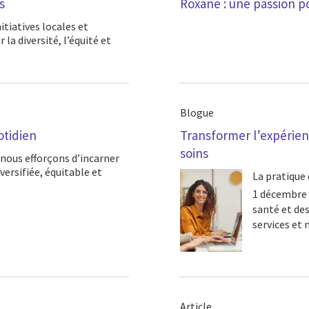
s
Roxane : une passion pou
a diversité, l’équité et
Blogue
otidien
Transformer l’expérienc
soins
versifiée, équitable et
La pratique 
1 décembre
santé et de
services et 
Article