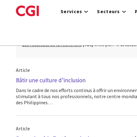
Skip
to
Services
Secteurs
main
content
Les résultats de la recherche
(710)
triés par:
Pertinen
Article
Bâtir une culture d’inclusion
Dans le cadre de nos efforts continus à offrir un environnement sécuritaire et
stimulant à tous nos professionnels, notre centre mondial
des Philippines…
Article