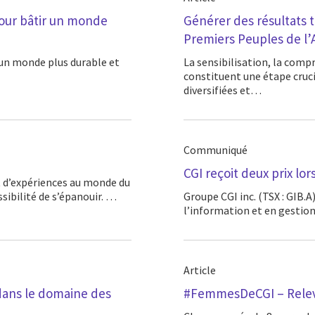
pour bâtir un monde
Générer des résultats t
Premiers Peuples de l’A
La sensibilisation, la compréhension et l’inclusion face aux peuples aborigènes
constituent une étape cruci
diversifiées et…
Communiqué
CGI reçoit deux prix lo
sibilité de s’épanouir. …
Groupe CGI inc. (TSX : GIB.A) (NYSE : GIB), un leader des services en technologies de
l’information et en gestion 
Article
dans le domaine des
#FemmesDeCGI – Releve