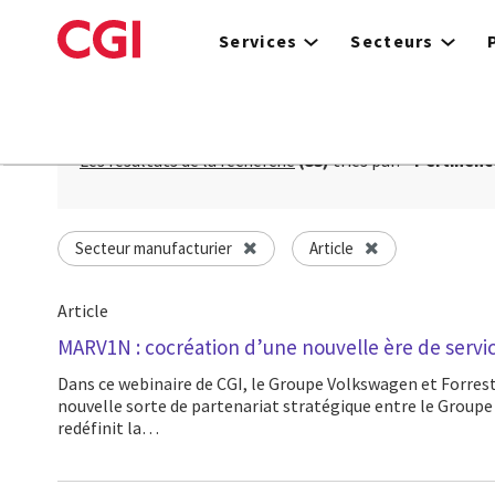
Skip
to
Services
Secteurs
main
content
Les résultats de la recherche
(33)
triés par:
Pertinenc
Secteur manufacturier
Article
Article
MARV1N : cocréation d’une nouvelle ère de serv
Dans ce webinaire de CGI, le Groupe Volkswagen et Forrester explorent MARV1N, une
nouvelle sorte de partenariat stratégique entre le Groupe
redéfinit la…