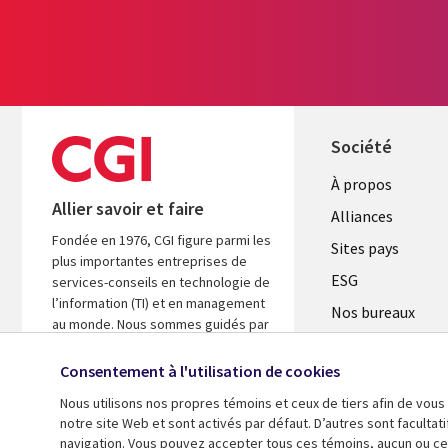
Société
À propos
Allier savoir et faire
Alliances
Fondée en 1976, CGI figure parmi les
Sites pays
plus importantes entreprises de
ESG
services-conseils en technologie de
l’information (TI) et en management
Nos bureaux
au monde. Nous sommes guidés par
Fusions
les faits et axés sur les résultats afin
d’accélérer le rendement de vos
Consentement à l'utilisation de cookies
Salle de presse
investissements.
Nous utilisons nos propres témoins et ceux de tiers afin de vous
notre site Web et sont activés par défaut. D’autres sont faculta
En savoir plus
navigation. Vous pouvez accepter tous ces témoins, aucun ou cer