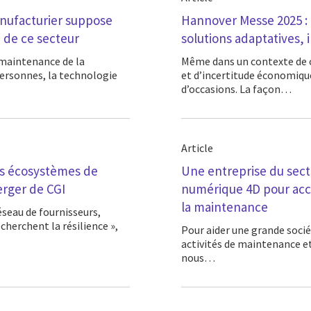
nufacturier suppose
Hannover Messe 2025 : f
 de ce secteur
solutions adaptatives, 
Même dans un contexte de changements géopolitiques, de changements climatiques
personnes, la technologie
et d’incertitude économique
d’occasions. La façon…
Article
es écosystèmes de
Une entreprise du sect
rger de CGI
numérique 4D pour accroî
la maintenance
seau de fournisseurs,
echerchent la résilience »,
Pour aider une grande société minière européenne à accroître l’efficacité de ses
activités de maintenance et 
nous…