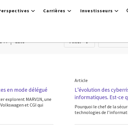
Perspectives
Carrières
Investisseurs
Filter
e
date
Article
ices en mode délégué
L’évolution des cyberr
informatiques. Est-ce 
 Volkswagen et CGI qui
Pourquoi le chef de la sécurité devient un rôle essentiel au maintien des activités des
technologies de l’informat