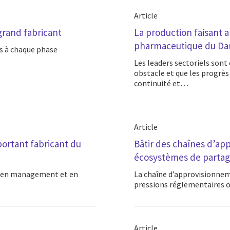
Article
grand fabricant
La production faisant 
pharmaceutique du D
Les leaders sectoriels sont conscients que les systèmes existants constituent un
obstacle et que les progrès
continuité et…
Article
ortant fabricant du
Bâtir des chaînes d’ap
écosystèmes de parta
La chaîne d’approvisionnement mondiale est confrontée à des défis, qu’il s’agisse des
pressions réglementaires 
Article