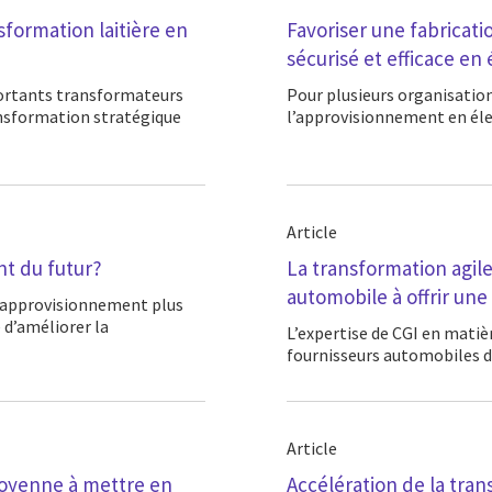
nsformation laitière en
Favoriser une fabricat
sécurisé et efficace en 
Pour plusieurs organisations, particulièrement celles du secteur manufacturier,
ansformation stratégique
l’approvisionnement en élec
Article
nt du futur?
La transformation agile
automobile à offrir une
e d’améliorer la
L’expertise de CGI en matière de méthodes agiles à grande échelle permet aux
fournisseurs automobiles de
Article
 moyenne à mettre en
Accélération de la tra