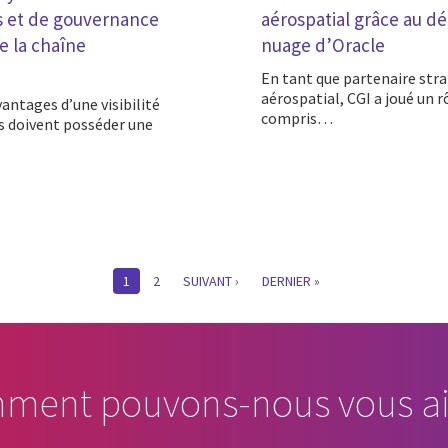
s et de gouvernance
aérospatial grâce au d
de la chaîne
nuage d’Oracle
En tant que partenaire stratégique à long terme d’un fabricant mondial du secteur
aérospatial, CGI a joué un 
compris…
s doivent posséder une
CURRENT
1
PAGE
2
SUIVANTE
SUIVANT ›
LAST
DERNIER »
PAGE
PAGE
ment pouvons-nous vous ai