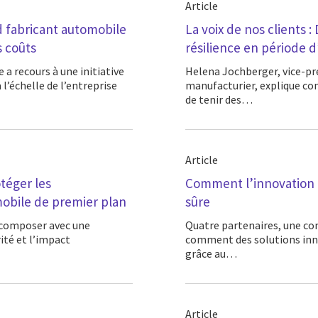
Article
d fabricant automobile
La voix de nos clients :
s coûts
résilience en période d
Helena Jochberger, vice-présidente, responsable sectorielle mondiale, Secteur
l’échelle de l’entreprise
manufacturier, explique c
de tenir des…
Article
téger les
Comment l’innovation 
mobile de premier plan
sûre
Quatre partenaires, une conviction et la technologie en toile de fond : découvrez
ité et l’impact
comment des solutions inno
grâce au…
Article