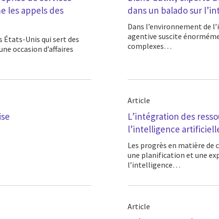
e les appels des
dans un balado sur l’int
Dans l’environnement de l’intelligence artificielle (IA) qui évolue rapidement, l’IA
agentive suscite énormément
complexes…
une occasion d’affaires
Article
ise
L’intégration des ress
l’intelligence artificie
Les progrès en matière de capacités d’analyse et l’afflux de données disponibles pour
une planification et une ex
l’intelligence…
Article