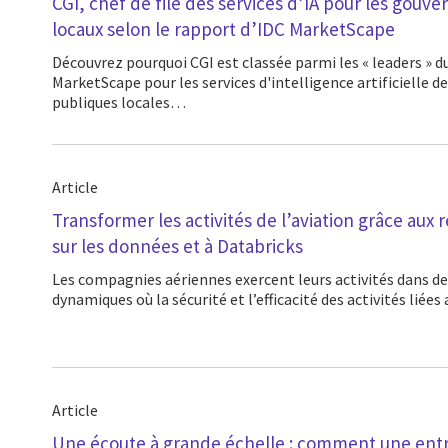
CGI, chef de file des services d’IA pour les gouv
locaux selon le rapport d’IDC MarketScape
Découvrez pourquoi CGI est classée parmi les « leaders » du classement IDC
MarketScape pour les services d'intelligence artificielle 
publiques locales…
Article
Transformer les activités de l’aviation grâce au
sur les données et à Databricks
Les compagnies aériennes exercent leurs activités dans des environnements très
dynamiques où la sécurité et l’efficacité des activités lié
Article
Une écoute à grande échelle : comment une entr