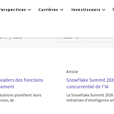
Perspectives
Carrières
Investisseurs
Filter
e
date
Article
 leaders des fonctions
Snowflake Summit 2026 
nnement
concurrentiel de l’IA
Le Snowflake Summit 2026 a permis de confirmer la direction que doivent prendre les
nces, de
initiatives d’intelligence art