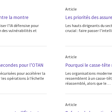
Article
ntre la montre
Les priorités des assure
Les hauts dirigeants du secteur mondial de l’assurance sont confrontés à un défi
n des vulnérabilités et
crucial : faire passer l’inte
Article
 secondes pour l’OTAN
Pourquoi le casse-tête
Les organisations modernes évoluent dans des environnements numériques qui
 les opérations à l’échelle
ressemblent à un casse-têt
réassemblé, alors que le…
Article