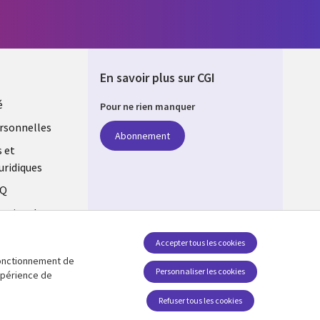
En savoir plus sur CGI
é
Pour ne rien manquer
rsonnelles
Abonnement
s et
uridiques
AQ
estion des
Accepter tous les cookies
 fonctionnement de
Suivez-nous
Personnaliser les cookies
expérience de
Social Media Global FR
Refuser tous les cookies