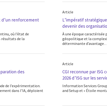
Article
nt d’un renforcement
L’impératif stratégique
devenir des organisatio
À une époque caractérisée par l’accélération technologique, l’incertitude
 résultats de la
géopolitique et la complexi
déterminante d’avantage
Article
éparation des
CGI reconnue par ISG c
2026 d’ISG sur les serv
Information Services Group (ISG) a reconnu CGI comme « Leader » du quadrant Design
vement dans l’IA, déploient
and Setup et « Étoile mon