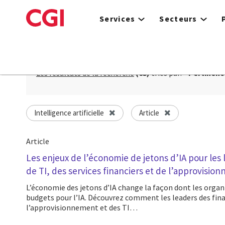
Skip
to
Services
Secteurs
main
content
Les résultats de la recherche
(63)
triés par:
Pertinenc
Intelligence artificielle
Article
Article
Les enjeux de l’économie de jetons d’IA pour les
de TI, des services financiers et de l’approvisio
L’économie des jetons d’IA change la façon dont les organisations planifient leurs
budgets pour l’IA. Découvrez comment les leaders des fina
l’approvisionnement et des TI…