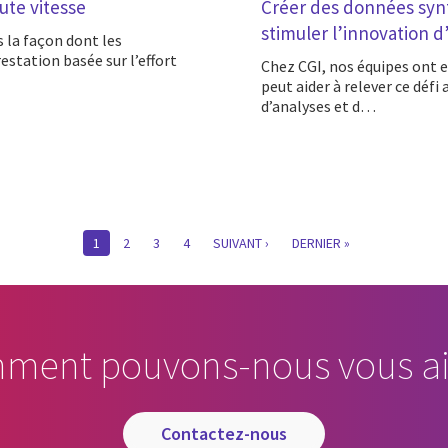
aute vitesse
Créer des données synt
stimuler l’innovation d
station basée sur l’effort
Chez CGI, nos équipes ont exploré comment la génération de données synthétiques
peut aider à relever ce défi
d’analyses et d…
CURRENT
1
PAGE
2
PAGE
3
PAGE
4
SUIVANTE
SUIVANT ›
LAST
DERNIER »
PAGE
PAGE
ment pouvons-nous vous ai
contactez-nous