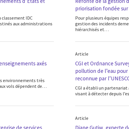
ernements d’États et
Refonte de la gestion d
priorisation fondée sur 
Pour plusieurs équipes responsables de l’infrastructure et de l’exploitation, la
destinés aux administrations
gestion des incidents demeu
hiérarchisés et…
Article
x renseignements axés
CGI et Ordnance Survey
pollution de l’eau pou
reconnue par l’UNESC
es aux vols dépendent de…
CGI a établi un partenariat avec Ordnance Survey pour mettre au point une initiative
visant à détecter depuis l’
Article
eprise de services
Diane Gutiw, experte de