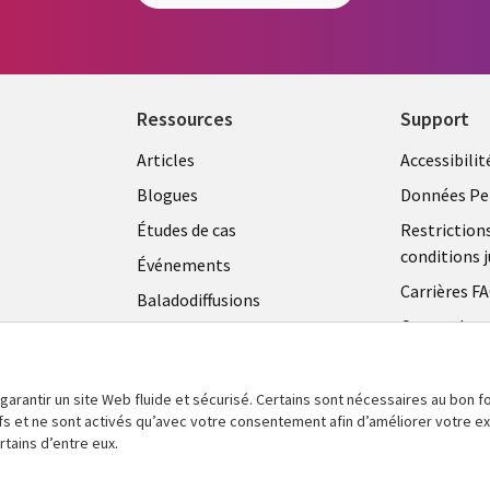
Ressources
Support
Articles
Accessibilit
Blogues
Données Pe
Études de cas
Restriction
conditions j
Événements
Carrières F
Baladodiffusions
Centre de g
Vidéos
témoins
En voir plus
 garantir un site Web fluide et sécurisé. Certains sont nécessaires au bon
tifs et ne sont activés qu’avec votre consentement afin d’améliorer votre 
tains d’entre eux.