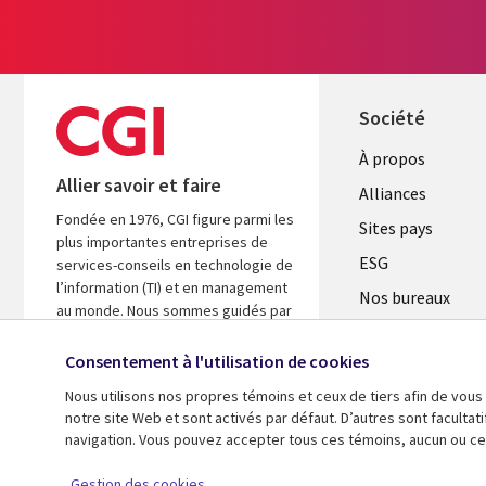
Société
À propos
Allier savoir et faire
Alliances
Fondée en 1976, CGI figure parmi les
Sites pays
plus importantes entreprises de
ESG
services-conseils en technologie de
l’information (TI) et en management
Nos bureaux
au monde. Nous sommes guidés par
Fusions
les faits et axés sur les résultats afin
d’accélérer le rendement de vos
Consentement à l'utilisation de cookies
Salle de presse
investissements.
Nous utilisons nos propres témoins et ceux de tiers afin de vous
notre site Web et sont activés par défaut. D’autres sont faculta
En savoir plus
navigation. Vous pouvez accepter tous ces témoins, aucun ou cer
© 2026 CGI inc.
Gestion des cookies