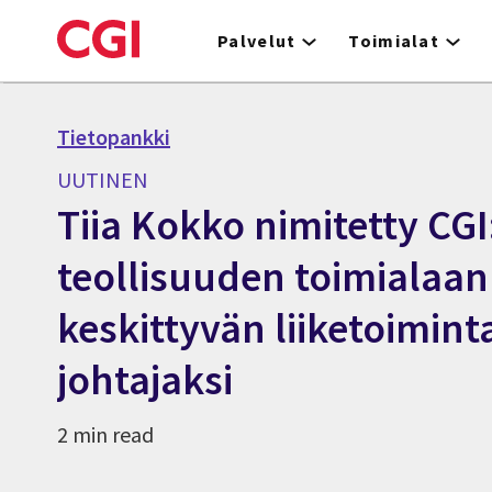
Skip
to
Palvelut
Toimialat
main
content
Tietopankki
UUTINEN
Tiia Kokko nimitetty CGI
teollisuuden toimialaan
keskittyvän liiketoimin
johtajaksi
2 min read