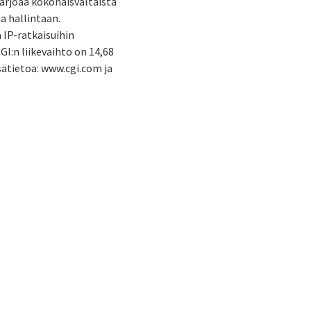
tarjoaa kokonaisvaltaista
a hallintaan.
 IP-ratkaisuihin
I:n liikevaihto on 14,68
isätietoa: www.cgi.com ja