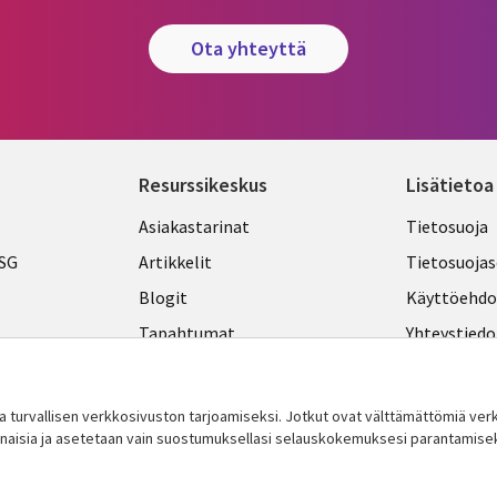
ota yhteyttä
Resurssikeskus
Lisätietoa
Library
Legal
Asiakastarinat
Tietosuoja
Links
FINLA
ESG
Artikkelit
Tietosuojas
FINLAND
Blogit
Käyttöehdo
Tapahtumat
Yhteystiedo
Podcastit
Evästeasetu
Viewpoints
turvallisen verkkosivuston tarjoamiseksi. Jotkut ovat välttämättömiä v
innaisia ​​ja asetetaan vain suostumuksellasi selauskokemuksesi parantamise
Katso lisää