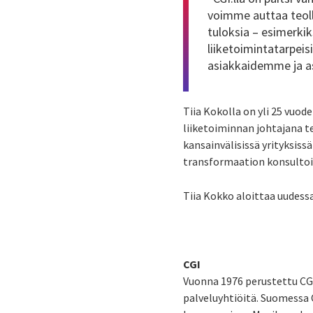
voimme auttaa teol
tuloksia – esimerki
liiketoimintatarpeis
asiakkaidemme ja a
Tiia Kokolla on yli 25 vuo
liiketoiminnan johtajana t
kansainvälisissä yrityksiss
transformaation konsultoi
Tiia Kokko aloittaa uudessa 
CGI
Vuonna 1976 perustettu CG
palveluyhtiöitä. Suomessa C