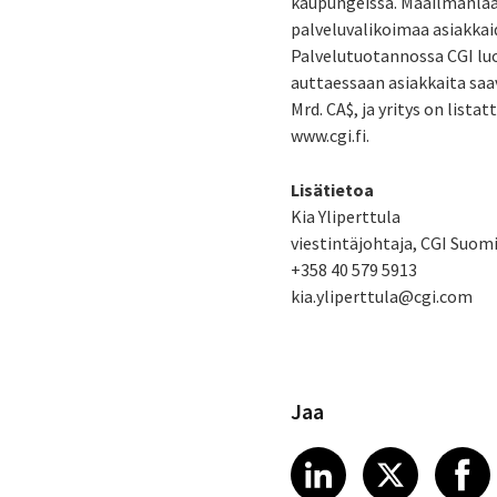
kaupungeissa. Maailmanlaaju
palveluvalikoimaa asiakkaid
Palvelutuotannossa CGI luo
auttaessaan asiakkaita saa
Mrd. CA$, ja yritys on list
www.cgi.fi.
Lisätietoa
Kia Yliperttula
viestintäjohtaja, CGI Suom
+358 40 579 5913
kia.yliperttula@cgi.com
Jaa
Share article
Share art
Shar
LinkedIn
X