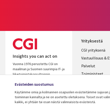
Yrityksestä
Useful
CGI yrityksenä
Insights you can act on
links
Vastuullisuus & 
Vuonna 1976 perustettu CGI on
FINLAND
Palvelut
maailman ja Suomen suurimpia IT- ja
Toimipisteet
liiketoimintakonsultoinnin
palveluyhtiöitä. Oivaltavana ja
Kumppanit
Evästeiden suostumus
osaavana kumppanina autamme
Uutishuone
varmistamaan asiakkaidemme
Käytämme omia ja kolmannen osapuolen evästeitämme sujuvan ja 
menestyksen.
toiminnan kannalta ja ne on asetettu oletuksena. Toiset ovat val
Ura CGI:llä
kaikki, ei yhtään tai osan näistä valinnaisista evästeistä.
© 2026 CGI Inc.