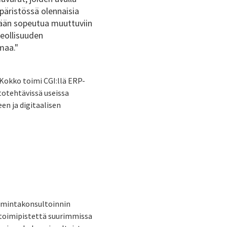
äristössä olennaisia
yään sopeutua muuttuviin
teollisuuden
maa."
 Kokko toimi CGI:llä ERP-
totehtävissä useissa
en ja digitaalisen
oimintakonsultoinnin
11 toimipistettä suurimmissa