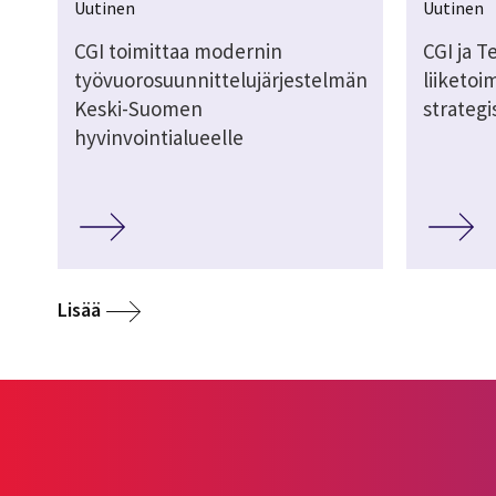
Uutinen
Uutinen
CGI toimittaa modernin
CGI ja 
työvuorosuunnittelujärjestelmän
liiketoi
Keski-Suomen
strateg
hyvinvointialueelle
Lisää