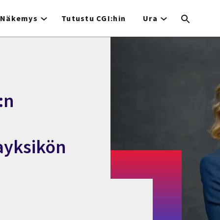
Näkemys
Tutustu CGI:hin
Ura
:n
tayksikön