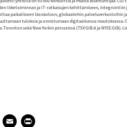
isesti yhtiöllä on 93 000 konsulttia ja muuta asiantuntijaa. CGI 
en liiketoiminnan ja IT-ratkaisujen kehittämiseen, integrointiin j
ttaa paikalliseen läsnäoloon, globaaleihin palveluverkostoihin ja
vuttamaan tuloksia ja onnistumaan digitaalisessa muutoksessa. CG
attu Toronton sekä New Yorkin pörsseissä (TSX:GIB.A ja NYSE:GIB). L
i
 on LinkedIn
icle on X
e article on Facebook
Share article on Email
Share article on Print
Facebook
Email
Print