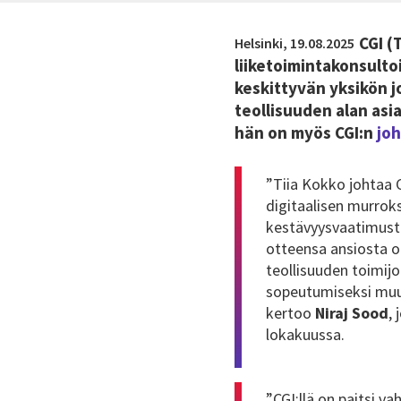
CGI (
Helsinki,
19.08.2025
liiketoimintakonsulto
keskittyvän yksikön j
teollisuuden alan asi
hän on myös CGI:n
jo
”Tiia Kokko johtaa 
digitaalisen murrok
kestävyysvaatimuste
otteensa ansiosta o
teollisuuden toimij
sopeutumiseksi muut
kertoo
Niraj Sood
,
lokakuussa.
”CGI:llä on paitsi v