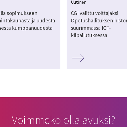
Uutinen
Telia sopimukseen
CGI valittu voittajaksi
mintakaupasta ja uudesta
Opetushallituksen histo
isesta kumppanuudesta
suurimmassa ICT-
kilpailutuksessa
Voimmeko olla avuksi?