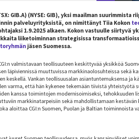
TSX: GIB.A) (NYSE: GIB), yksi maailman suurimmista ri
innin palveluyrityksistä, on nimittänyt Tiia Kokon
te
ohtajaksi 1.9.2025 alkaen. Kokon vastuulle siirtyvä y
akkaita liiketoiminnan strategisissa transformaatioi
htoryhmän
jäsen Suomessa.
CGI:n valmistavaan teollisuuteen keskittyvää yksikköä Suome
sen läpiviennissä muuttuvissa markkinaolosuhteissa sekä ka
n keskellä. Vankan teollisuusalan asiantuntemuksensa ja k
len varma, että hän kykenee tekemään tiivistä yhteistyötä 
oiden kanssa toimintojen modernisoimiseksi, tehokkuuden li
tuviin markkinatarpeisiin sekä mahdollistamaan kestävän 
 joka
aloittaa CGI:n Suomen, Puolan ja Baltian toiminnoista 
ahvat juuret Suomen teollisuudessa, myös kansainväliset voim