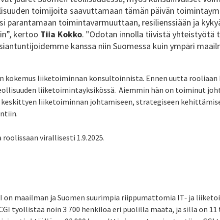
lisuuden toimijoita saavuttamaan tämän päivän toimintaymp
ksi parantamaan toimintavarmuuttaan, resilienssiään ja kyk
iin”, kertoo
Tiia Kokko
. "Odotan innolla tiivistä yhteistyötä 
siantuntijoidemme kanssa niin Suomessa kuin ympäri maail
den kokemus liiketoiminnan konsultoinnista. Ennen uutta rooliaan
eollisuuden liiketoimintayksikössä. Aiemmin hän on toiminut joh
ä keskittyen liiketoiminnan johtamiseen, strategiseen kehittämise
ntiin.
roolissaan virallisesti 1.9.2025.
I on maailman ja Suomen suurimpia riippumattomia IT- ja liiket
GI työllistää noin 3 700 henkilöä eri puolilla maata, ja sillä on 