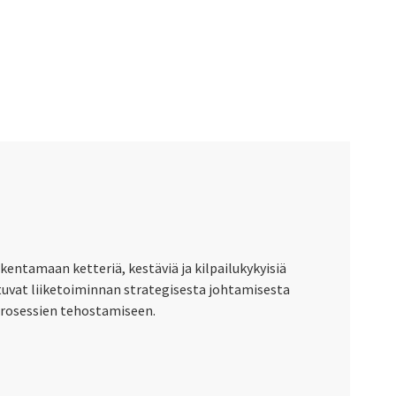
ntamaan ketteriä, kestäviä ja kilpailukykyisiä
tuvat liiketoiminnan strategisesta johtamisesta
prosessien tehostamiseen.