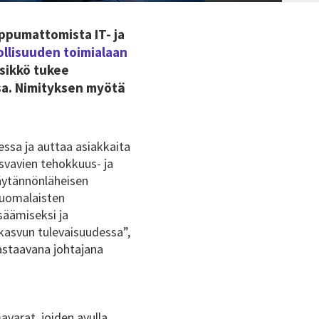
ippumattomista IT- ja
ollisuuden toimialaan
ksikkö tukee
ssa. Nimityksen myötä
ssa ja auttaa asiakkaita
svavien tehokkuus- ja
äytännönläheisen
suomalaisten
säämiseksi ja
kasvun tulevaisuudessa”,
vastaavana johtajana
avarat, joiden avulla