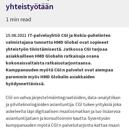
yhteistyötään
1 min read
15.06.2021
IT-palveluyhtiö CGI ja Nokia-puhelinten
valmistajana tunnettu HMD Global ovat sopineet
yhteistyön tiivistämisestä. Jatkossa CGI tarjoaa
asiakkailleen HMD Globalin ratkaisuja osana
kokonaisvaltaista ratkaisutarjontaansa.
Kumppanuuden myötä CGI:n palvelut ovat aiempaa
paremmin myös HMD Globalin asiakkaiden
hyödynnettävissä.
CGI on vahva järjestelmäintegraatioiden, data-analytiikan
ja pilviteknologioiden asiantuntija. CGI tukee yrityksiä joka
askeleella läpi digitaalisen muutosmatkan ja luo lisäarvoa
asiantuntijatuen ja konsultoinnin kautta. Syventyvän
kumppanuuden myötä CGI:n palvelutarjonta kattaa muun