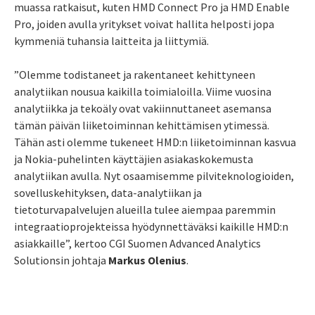
muassa ratkaisut, kuten HMD Connect Pro ja HMD Enable
Pro, joiden avulla yritykset voivat hallita helposti jopa
kymmeniä tuhansia laitteita ja liittymiä.
”Olemme todistaneet ja rakentaneet kehittyneen
analytiikan nousua kaikilla toimialoilla. Viime vuosina
analytiikka ja tekoäly ovat vakiinnuttaneet asemansa
tämän päivän liiketoiminnan kehittämisen ytimessä.
Tähän asti olemme tukeneet HMD:n liiketoiminnan kasvua
ja Nokia-puhelinten käyttäjien asiakaskokemusta
analytiikan avulla. Nyt osaamisemme pilviteknologioiden,
sovelluskehityksen, data-analytiikan ja
tietoturvapalvelujen alueilla tulee aiempaa paremmin
integraatioprojekteissa hyödynnettäväksi kaikille HMD:n
asiakkaille”, kertoo CGI Suomen Advanced Analytics
Solutionsin johtaja
Markus Olenius
.