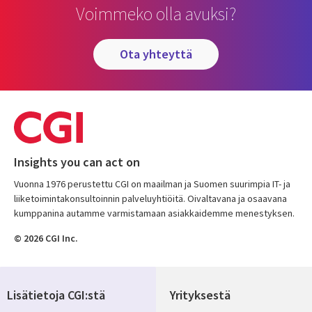
Voimmeko olla avuksi?
ota yhteyttä
Insights you can act on
Vuonna 1976 perustettu CGI on maailman ja Suomen suurimpia IT- ja
liiketoimintakonsultoinnin palveluyhtiöitä. Oivaltavana ja osaavana
kumppanina autamme varmistamaan asiakkaidemme menestyksen.
© 2026 CGI Inc.
Lisätietoja CGI:stä
Yrityksestä