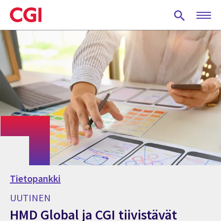
Skip
to
main
content
Tietopankki
UUTINEN
HMD Global ja CGI tiivistävät