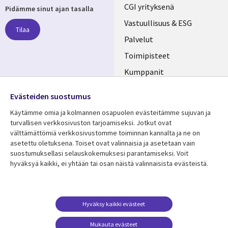
Useful
CGI yrityksenä
Pidämme sinut ajan tasalla
links
Vastuullisuus & ESG
Tilaa
FINLAND
Palvelut
Toimipisteet
Kumppanit
Seuraa meitä
Uutishuone
Evästeiden suostumus
Social
Ura CGI:llä
Käytämme omia ja kolmannen osapuolen evästeitämme sujuvan ja
Media
turvallisen verkkosivuston tarjoamiseksi. Jotkut ovat
FINLAND
välttämättömiä verkkosivustomme toiminnan kannalta ja ne on
asetettu oletuksena. Toiset ovat valinnaisia ​​ja asetetaan vain
Resurssikeskus
Lisätietoa
suostumuksellasi selauskokemuksesi parantamiseksi. Voit
hyväksyä kaikki, ei yhtään tai osan näistä valinnaisista evästeistä.
Library
Legal
Asiakastarinat
Tietosuoja
Links
FINLAND
Artikkelit
Tietosuojaseloste
FINLAND
Blogit
Käyttöehdot
Hyväksy kaikki evästeet
Tapahtumat
Yhteystiedot
Mukauta evästeet