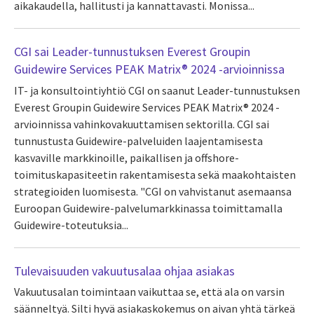
aikakaudella, hallitusti ja kannattavasti. Monissa...
CGI sai Leader-tunnustuksen Everest Groupin
Guidewire Services PEAK Matrix® 2024 -arvioinnissa
IT- ja konsultointiyhtiö CGI on saanut Leader-tunnustuksen
Everest Groupin Guidewire Services PEAK Matrix® 2024 -
arvioinnissa vahinkovakuuttamisen sektorilla. CGI sai
tunnustusta Guidewire-palveluiden laajentamisesta
kasvaville markkinoille, paikallisen ja offshore-
toimituskapasiteetin rakentamisesta sekä maakohtaisten
strategioiden luomisesta. "CGI on vahvistanut asemaansa
Euroopan Guidewire-palvelumarkkinassa toimittamalla
Guidewire-toteutuksia...
Tulevaisuuden vakuutusalaa ohjaa asiakas
Vakuutusalan toimintaan vaikuttaa se, että ala on varsin
säänneltyä. Silti hyvä asiakaskokemus on aivan yhtä tärkeä