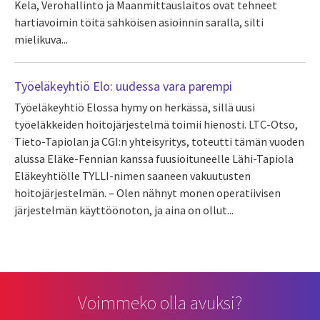
Kela, Verohallinto ja Maanmittauslaitos ovat tehneet
hartiavoimin töitä sähköisen asioinnin saralla, silti
mielikuva...
Työeläkeyhtiö Elo: uudessa vara parempi
Työeläkeyhtiö Elossa hymy on herkässä, sillä uusi
työeläkkeiden hoitojärjestelmä toimii hienosti. LTC-Otso,
Tieto-Tapiolan ja CGI:n yhteisyritys, toteutti tämän vuoden
alussa Eläke-Fennian kanssa fuusioituneelle Lähi-Tapiola
Eläkeyhtiölle TYLLI-nimen saaneen vakuutusten
hoitojärjestelmän. – Olen nähnyt monen operatiivisen
järjestelmän käyttöönoton, ja aina on ollut...
Voimmeko olla avuksi?