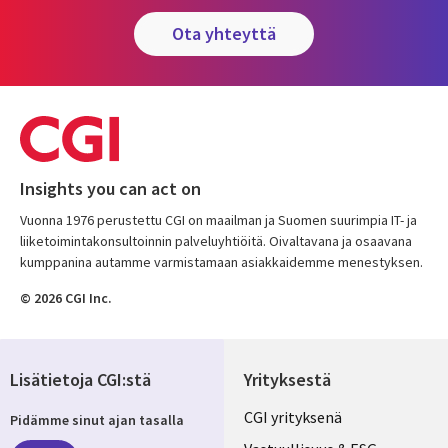
ota yhteyttä
Insights you can act on
Vuonna 1976 perustettu CGI on maailman ja Suomen suurimpia IT- ja
liiketoimintakonsultoinnin palveluyhtiöitä. Oivaltavana ja osaavana
kumppanina autamme varmistamaan asiakkaidemme menestyksen.
© 2026 CGI Inc.
Lisätietoja CGI:stä
Yrityksestä
Useful
CGI yrityksenä
Pidämme sinut ajan tasalla