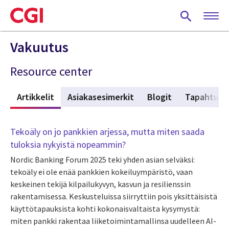
Skip
to
main
content
Vakuutus
Resource center
t
Artikkelit
(active tab)
Asiakasesimerkit
Blogit
Tapahtum
Tekoäly on jo pankkien arjessa, mutta miten saada
tuloksia nykyistä nopeammin?
Nordic Banking Forum 2025 teki yhden asian selväksi:
tekoäly ei ole enää pankkien kokeiluympäristö, vaan
keskeinen tekijä kilpailukyvyn, kasvun ja resilienssin
rakentamisessa. Keskusteluissa siirryttiin pois yksittäisistä
käyttötapauksista kohti kokonaisvaltaista kysymystä:
miten pankki rakentaa liiketoimintamallinsa uudelleen AI-