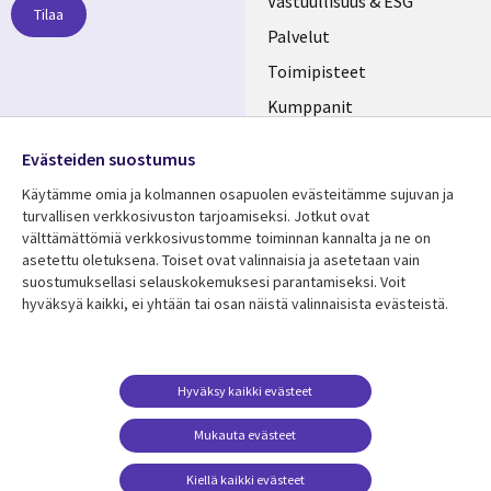
links
Vastuullisuus & ESG
Tilaa
FINLAND
Palvelut
Toimipisteet
Kumppanit
Seuraa meitä
Uutishuone
Evästeiden suostumus
Social
Ura CGI:llä
Käytämme omia ja kolmannen osapuolen evästeitämme sujuvan ja
Media
turvallisen verkkosivuston tarjoamiseksi. Jotkut ovat
FINLAND
välttämättömiä verkkosivustomme toiminnan kannalta ja ne on
asetettu oletuksena. Toiset ovat valinnaisia ​​ja asetetaan vain
Resurssikeskus
Lisätietoa
suostumuksellasi selauskokemuksesi parantamiseksi. Voit
hyväksyä kaikki, ei yhtään tai osan näistä valinnaisista evästeistä.
Library
Legal
Asiakastarinat
Tietosuoja
Links
FINLAND
Artikkelit
Tietosuojaseloste
FINLAND
Blogit
Käyttöehdot
Hyväksy kaikki evästeet
Tapahtumat
Yhteystiedot
Mukauta evästeet
Podcastit
Evästeasetuksesi
Kiellä kaikki evästeet
Viewpoints