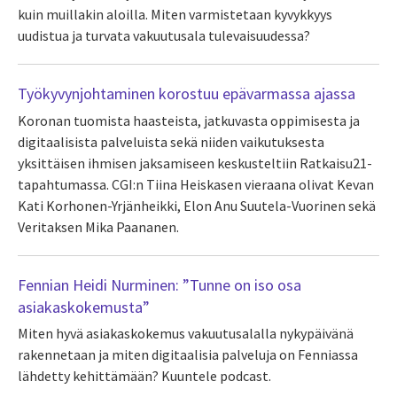
kuin muillakin aloilla. Miten varmistetaan kyvykkyys
uudistua ja turvata vakuutusala tulevaisuudessa?
Työkyvynjohtaminen korostuu epävarmassa ajassa
Koronan tuomista haasteista, jatkuvasta oppimisesta ja
digitaalisista palveluista sekä niiden vaikutuksesta
yksittäisen ihmisen jaksamiseen keskusteltiin Ratkaisu21-
tapahtumassa. CGI:n Tiina Heiskasen vieraana olivat Kevan
Kati Korhonen-Yrjänheikki, Elon Anu Suutela-Vuorinen sekä
Veritaksen Mika Paananen.
Fennian Heidi Nurminen: ”Tunne on iso osa
asiakaskokemusta”
Miten hyvä asiakaskokemus vakuutusalalla nykypäivänä
rakennetaan ja miten digitaalisia palveluja on Fenniassa
lähdetty kehittämään? Kuuntele podcast.