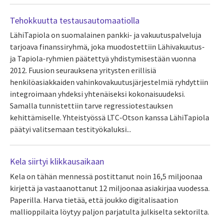
Tehokkuutta testausautomaatiolla
LähiTapiola on suomalainen pankki- ja vakuutuspalveluja
tarjoava finanssiryhmä, joka muodostettiin Lähivakuutus-
ja Tapiola-ryhmien päätettyä yhdistymisestään vuonna
2012. Fuusion seurauksena yritysten erillisiä
henkilöasiakkaiden vahinkovakuutusjärjestelmiä ryhdyttiin
integroimaan yhdeksi yhtenäiseksi kokonaisuudeksi.
Samalla tunnistettiin tarve regressiotestauksen
kehittämiselle. Yhteistyössä LTC-Otson kanssa LähiTapiola
päätyi valitsemaan testityökaluksi...
Kela siirtyi klikkausaikaan
Kela on tähän mennessä postittanut noin 16,5 miljoonaa
kirjettä ja vastaanottanut 12 miljoonaa asiakirjaa vuodessa.
Paperilla. Harva tietää, että joukko digitalisaation
mallioppilaita löytyy paljon parjatulta julkiselta sektorilta.