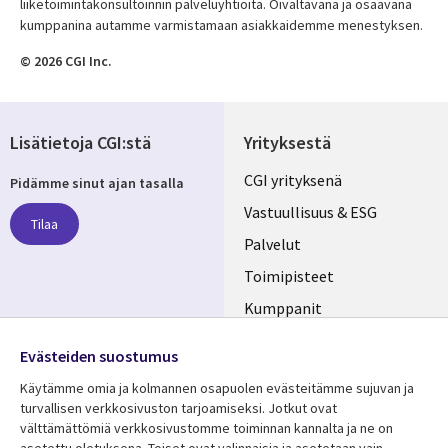
liiketoimintakonsultoinnin palveluyhtiöitä. Oivaltavana ja osaavana
kumppanina autamme varmistamaan asiakkaidemme menestyksen.
© 2026 CGI Inc.
Lisätietoja CGI:stä
Yrityksestä
Useful
CGI yrityksenä
Pidämme sinut ajan tasalla
links
Vastuullisuus & ESG
Tilaa
FINLAND
Palvelut
Toimipisteet
Kumppanit
Seuraa meitä
Uutishuone
Evästeiden suostumus
Social
Ura CGI:llä
Käytämme omia ja kolmannen osapuolen evästeitämme sujuvan ja
Media
turvallisen verkkosivuston tarjoamiseksi. Jotkut ovat
FINLAND
välttämättömiä verkkosivustomme toiminnan kannalta ja ne on
asetettu oletuksena. Toiset ovat valinnaisia ​​ja asetetaan vain