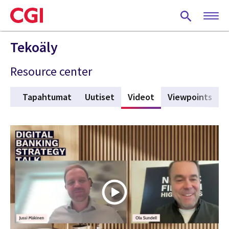
Skip
to
main
content
Tekoäly
Resource center
ts
Tapahtumat
Uutiset
Videot
(active tab)
Viewpoints