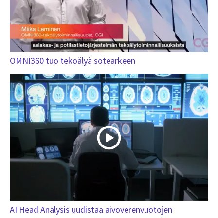
OMNI360 tuo tekoälyä sotearkeen
AI Head Analysis uudistaa aivoverenvuotojen