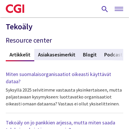
Skip
to
main
content
Tekoäly
Resource center
t
Artikkelit
(active tab)
Asiakasesimerkit
Blogit
Podcasts
Miten suomalaisorganisaatiot oikeasti käyttävät
dataa?
Syksyllä 2025 selvitimme vastausta yksinkertaiseen, mutta
paljastavaan kysymykseen: luottavatko organisaatiot
oikeasti omaan dataansa? Vastaus ei ollut yksiselitteinen.
Tekoäly on jo pankkien arjessa, mutta miten saada