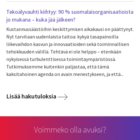
Tekoälyvauhti kiihtyy: 90 % suomalaisorganisaatioista
jo mukana – kuka jää jälkeen?
Kustannussäästöihin keskittymisen aikakausi on päättynyt.
Nyt tarvitaan uudenlaista taitoa: kykyä tasapainoilla
liikevaihdon kasvun ja innovaatioiden sekä toiminnallisen
tehokkuuden välillä. Tehtävä ei ole helppo – etenkään
nykyisessä turbulenttisessa toimintaympäristössä.
Tutkimuksemme kuitenkin paljastaa, että tämä
kaksitahoinen agenda on avain menestykseen, ja että...
Lisää hakutuloksia
Voimmeko olla avuksi?