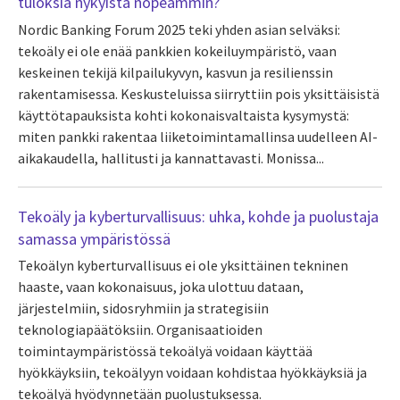
tuloksia nykyistä nopeammin?
Nordic Banking Forum 2025 teki yhden asian selväksi:
tekoäly ei ole enää pankkien kokeiluympäristö, vaan
keskeinen tekijä kilpailukyvyn, kasvun ja resilienssin
rakentamisessa. Keskusteluissa siirryttiin pois yksittäisistä
käyttötapauksista kohti kokonaisvaltaista kysymystä:
miten pankki rakentaa liiketoimintamallinsa uudelleen AI-
aikakaudella, hallitusti ja kannattavasti. Monissa...
Tekoäly ja kyberturvallisuus: uhka, kohde ja puolustaja
samassa ympäristössä
Tekoälyn kyberturvallisuus ei ole yksittäinen tekninen
haaste, vaan kokonaisuus, joka ulottuu dataan,
järjestelmiin, sidosryhmiin ja strategisiin
teknologiapäätöksiin. Organisaatioiden
toimintaympäristössä tekoälyä voidaan käyttää
hyökkäyksiin, tekoälyyn voidaan kohdistaa hyökkäyksiä ja
tekoälyä hyödynnetään puolustuksessa.