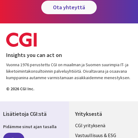
ota yhteyttä
Insights you can act on
Vuonna 1976 perustettu CGI on maailman ja Suomen suurimpia IT- ja
liiketoimintakonsultoinnin palveluyhtiöitä. Oivaltavana ja osaavana
kumppanina autamme varmistamaan asiakkaidemme menestyksen.
© 2026 CGI Inc.
Lisätietoja CGI:stä
Yrityksestä
Useful
CGI yrityksenä
Pidämme sinut ajan tasalla
links
Vastuullisuus & ESG