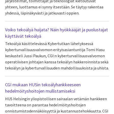
järjestelmät, toimittajat ja teknologiat kietoutuvat
yhteen, luottamus ei synny itsestään. Se täytyy rakentaa
yhdessä, läpinäkyvästi ja jatkuvasti oppien.
Voiko tekoälyä huijata? Näin hyökkääjät ja puolustajat
käyttävät tekoälyä
Tekoälyä käsittelevässä Kybertutkan lähetyksessä
kyberturvallisuusvalvomon erityisasiantuntija Tomi Hasu
keskusteli Jussi Paukun, CGI:n kyberturvallisuusvalvomon
operatiivisen johtajan kanssa tekoälyn hakkeroinnista sekä
tekoälyn ja kyberturvallisuuden mahdollisuuksista ja uhista.
CGI mukaan HUSin tekoälyhankkeeseen
hedelmöityshoitojen mullistamiseksi
HUS Helsingin yliopistollisen sairaalan vetämän hankkeen
tavoitteena on parantaa hedelmöityshoitojen
onnistumistodennäköisyyttä ja kustannustehokkuutta. CGI