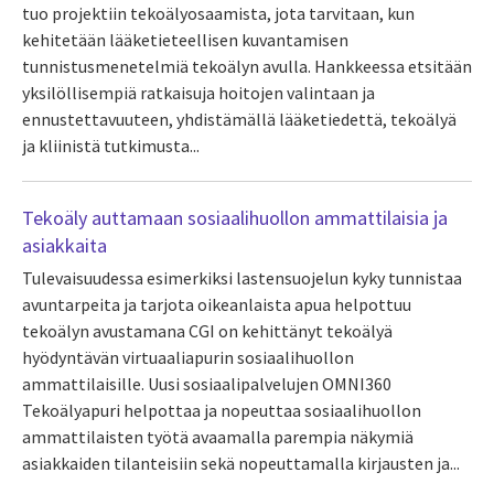
tuo projektiin tekoälyosaamista, jota tarvitaan, kun
kehitetään lääketieteellisen kuvantamisen
tunnistusmenetelmiä tekoälyn avulla. Hankkeessa etsitään
yksilöllisempiä ratkaisuja hoitojen valintaan ja
ennustettavuuteen, yhdistämällä lääketiedettä, tekoälyä
ja kliinistä tutkimusta...
Tekoäly auttamaan sosiaalihuollon ammattilaisia ja
asiakkaita
Tulevaisuudessa esimerkiksi lastensuojelun kyky tunnistaa
avuntarpeita ja tarjota oikeanlaista apua helpottuu
tekoälyn avustamana CGI on kehittänyt tekoälyä
hyödyntävän virtuaaliapurin sosiaalihuollon
ammattilaisille. Uusi sosiaalipalvelujen OMNI360
Tekoälyapuri helpottaa ja nopeuttaa sosiaalihuollon
ammattilaisten työtä avaamalla parempia näkymiä
asiakkaiden tilanteisiin sekä nopeuttamalla kirjausten ja...