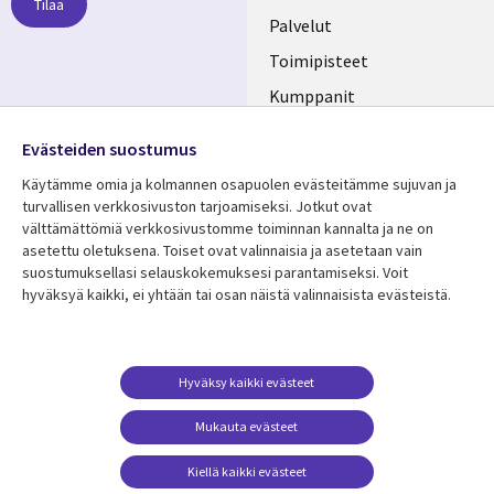
Tilaa
FINLAND
Palvelut
Toimipisteet
Kumppanit
Seuraa meitä
Uutishuone
Evästeiden suostumus
Social
Ura CGI:llä
Käytämme omia ja kolmannen osapuolen evästeitämme sujuvan ja
Media
turvallisen verkkosivuston tarjoamiseksi. Jotkut ovat
FINLAND
välttämättömiä verkkosivustomme toiminnan kannalta ja ne on
asetettu oletuksena. Toiset ovat valinnaisia ​​ja asetetaan vain
Resurssikeskus
Lisätietoa
suostumuksellasi selauskokemuksesi parantamiseksi. Voit
hyväksyä kaikki, ei yhtään tai osan näistä valinnaisista evästeistä.
Library
Legal
Asiakastarinat
Tietosuoja
Links
FINLAND
Artikkelit
Tietosuojaseloste
FINLAND
Blogit
Käyttöehdot
Hyväksy kaikki evästeet
Tapahtumat
Yhteystiedot
Mukauta evästeet
Podcastit
Evästeasetuksesi
Kiellä kaikki evästeet
Viewpoints