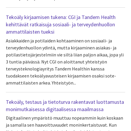
Tekoäly kirjaamisen tukena: CGI ja Tandem Health
kehittävät ratkaisuja sosiaali- ja terveydenhuollon
ammattilaisten tueksi
Asiakkaiden ja potilaiden kohtaaminen on sosiaali- ja
terveydenhuollon ydintä, mutta kirjaaminen asiakas- ja
potilastietojärjestelmiin vie siltä liian paljon aikaa, jopa yli
3 tuntia päivässä. Nyt CGI on aloittanut yhteistyön
terveysteknologiayritys Tandem Healthin kanssa
tuodakseen tekoälyavusteisen kirjaamisen osaksi sote-
ammattilaisten arkea. Yhteistyön...
Tekoäly, testaus ja tietoturva rakentavat luottamusta
monimutkaisessa digitaalisessa maailmassa
Digitaalinen ympäristö muuttuu nopeammin kuin koskaan
ja samalla sen haavoittuvuudet moninkertaistuvat. Kun