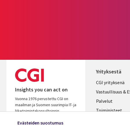
Yrityksestä
Useful
CGI yrityksenä
Insights you can act on
links
Vastuullisuus & 
Vuonna 1976 perustettu CGI on
FINLAND
Palvelut
maailman ja Suomen suurimpia IT- ja
Toimipisteet
liiketoimintakonsultoinnin
palveluyhtiöitä. Oivaltavana ja
Kumppanit
Evästeiden suostumus
osaavana kumppanina autamme
Uutishuone
varmistamaan asiakkaidemme