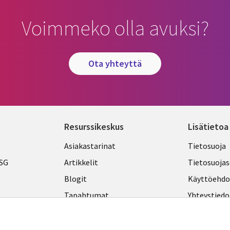
Voimmeko olla avuksi?
ota yhteyttä
Resurssikeskus
Lisätietoa
Library
Legal
Asiakastarinat
Tietosuoja
Links
FINLA
ESG
Artikkelit
Tietosuojas
FINLAND
Blogit
Käyttöehdo
Tapahtumat
Yhteystiedo
Podcastit
Evästeasetu
Viewpoints