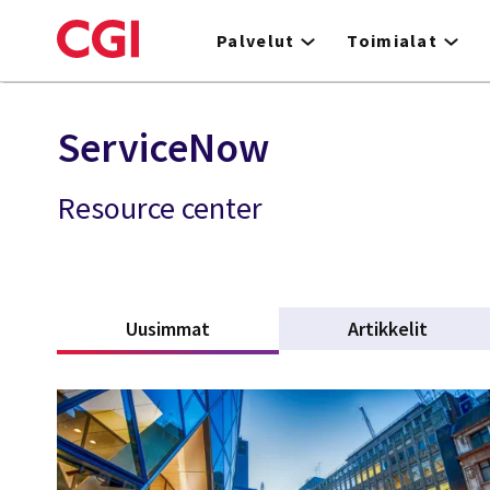
Skip
to
Palvelut
Toimialat
main
content
ServiceNow
Resource center
Uusimmat
(active tab)
Artikkelit