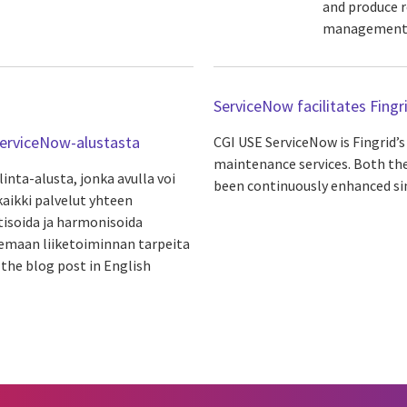
and produce 
management. C
ServiceNow facilitates Fing
ä ServiceNow-alustasta
CGI USE ServiceNow is Fingrid’
maintenance services. Both the 
inta-alusta, jonka avulla voi
been continuously enhanced sin
kaikki palvelut yhteen
tisoida ja harmonisoida
kemaan liiketoiminnan tarpeita
d the blog post in English