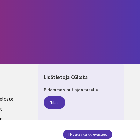
Lisätietoja CGI:stä
Pidämme sinut ajan tasalla
ND
eloste
Tilaa
t
t
ksesi
Seuraa meitä
Hyväksy kaikki evästeet