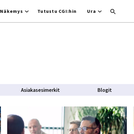
Näkemys
Tutustu CGI:hin
Ura
Asiakasesimerkit
Blogit