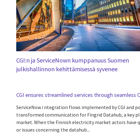
CGI:n ja ServiceNown kumppanuus Suomen
julkishallinnon kehittämisessä syvenee
CGI ensures streamlined services through seamless 
ServiceNow i ntegration flows implemented by CGI and p
transformed communication for Fingrid Datahub, a key play
market. When the Finnish electricity market actors have 
or issues concerning the datahub...