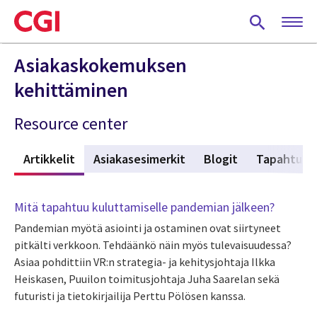
Skip
to
main
content
Asiakaskokemuksen
kehittäminen
Resource center
t
Artikkelit
(active tab)
Asiakasesimerkit
Blogit
Tapahtum
Mitä tapahtuu kuluttamiselle pandemian jälkeen?
Pandemian myötä asiointi ja ostaminen ovat siirtyneet
pitkälti verkkoon. Tehdäänkö näin myös tulevaisuudessa?
Asiaa pohdittiin VR:n strategia- ja kehitysjohtaja Ilkka
Heiskasen, Puuilon toimitusjohtaja Juha Saarelan sekä
futuristi ja tietokirjailija Perttu Pölösen kanssa.