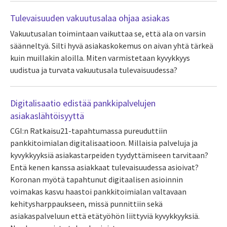
Tulevaisuuden vakuutusalaa ohjaa asiakas
Vakuutusalan toimintaan vaikuttaa se, että ala on varsin
säänneltyä. Silti hyvä asiakaskokemus on aivan yhtä tärkeä
kuin muillakin aloilla. Miten varmistetaan kyvykkyys
uudistua ja turvata vakuutusala tulevaisuudessa?
Digitalisaatio edistää pankkipalvelujen
asiakaslähtöisyyttä
CGI:n Ratkaisu21-tapahtumassa pureuduttiin
pankkitoimialan digitalisaatioon. Millaisia palveluja ja
kyvykkyyksiä asiakastarpeiden tyydyttämiseen tarvitaan?
Entä kenen kanssa asiakkaat tulevaisuudessa asioivat?
Koronan myötä tapahtunut digitaalisen asioinnin
voimakas kasvu haastoi pankkitoimialan valtavaan
kehitysharppaukseen, missä punnittiin sekä
asiakaspalveluun että etätyöhön liittyviä kyvykkyyksiä.