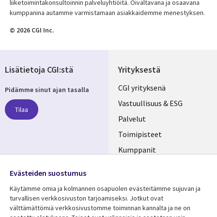
liiketoimintakonsultoinnin palveluyhtiöitä. Oivaltavana ja osaavana
kumppanina autamme varmistamaan asiakkaidemme menestyksen.
© 2026 CGI Inc.
Lisätietoja CGI:stä
Yrityksestä
Useful
CGI yrityksenä
Pidämme sinut ajan tasalla
links
Vastuullisuus & ESG
Tilaa
FINLAND
Palvelut
Toimipisteet
Kumppanit
Seuraa meitä
Uutishuone
Evästeiden suostumus
Social
Ura CGI:llä
Käytämme omia ja kolmannen osapuolen evästeitämme sujuvan ja
Media
turvallisen verkkosivuston tarjoamiseksi. Jotkut ovat
FINLAND
välttämättömiä verkkosivustomme toiminnan kannalta ja ne on