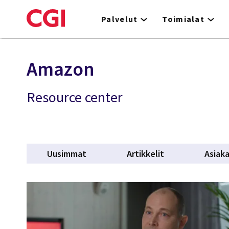
Skip
to
Palvelut
Toimialat
main
content
Amazon
Resource center
Uusimmat
Artikkelit
Asiak