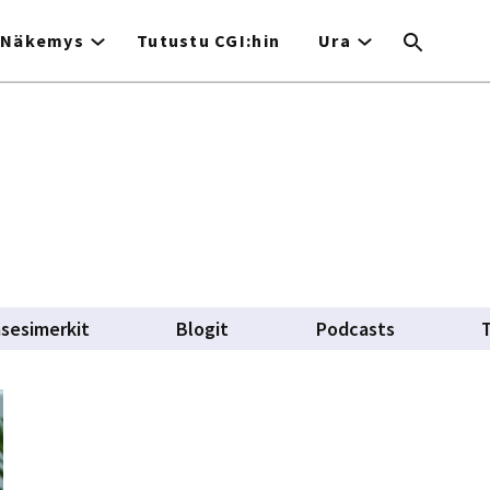
Näkemys
Tutustu CGI:hin
Ura
asesimerkit
Blogit
Podcasts