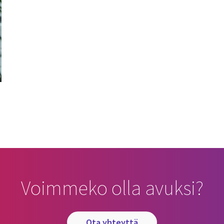
Voimmeko olla avuksi?
ota yhteyttä