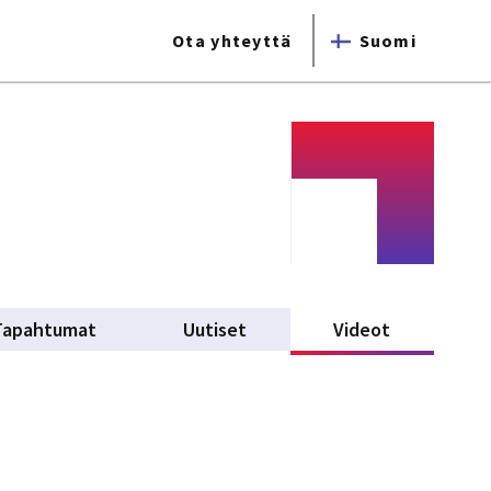
Ota yhteyttä
Suomi
Tapahtumat
Uutiset
Videot
(active tab