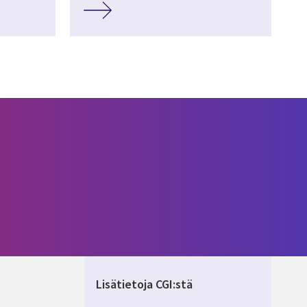
Lisätietoja CGI:stä