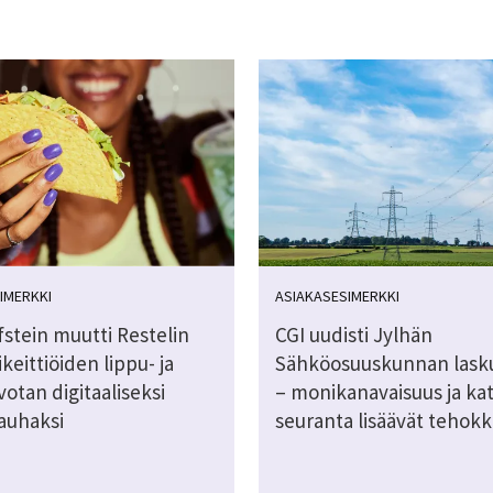
IMERKKI
ASIAKASESIMERKKI
stein muutti Restelin
CGI uudisti Jylhän
eittiöiden lippu- ja
Sähköosuuskunnan lask
otan digitaaliseksi
– monikanavaisuus ja ka
auhaksi
seuranta lisäävät tehok