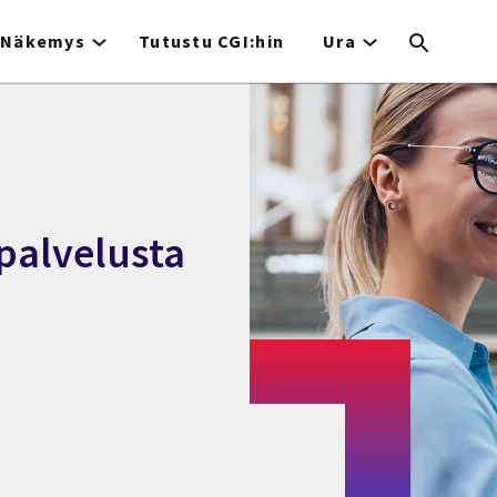
Näkemys
Tutustu CGI:hin
Ura
-palvelusta