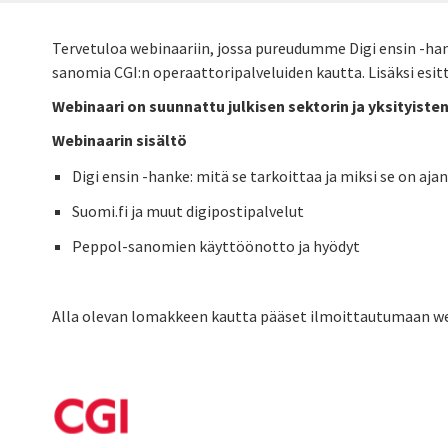
Tervetuloa webinaariin, jossa pureudumme Digi ensin -hank
sanomia CGI:n operaattoripalveluiden kautta. Lisäksi es
Webinaari on suunnattu julkisen sektorin ja yksityisten y
Webinaarin sisältö
Digi ensin -hanke: mitä se tarkoittaa ja miksi se on aj
Suomi.fi ja muut digipostipalvelut
Peppol-sanomien käyttöönotto ja hyödyt
Alla olevan lomakkeen kautta pääset ilmoittautumaan web