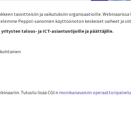
keen tavoitteisiin ja vaikutuksiin organisaatioille. Webinaarissa
ittelemme Peppol-sanomien käyttöönoton keskeiset vaiheet ja siit
ritysten talous- ja ICT-asiantuntijoille ja päättäjille.
ankohtainen
inaariin. Tutustu lisää CGI:n
monikanavaisiin operaattoripalvelu