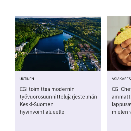
UUTINEN
ASIAKASES
CGI toimittaa modernin
CGI Chef
työvuorosuunnittelujärjestelmän
ammattik
Keski-Suomen
lappusav
hyvinvointialueelle
mielenr