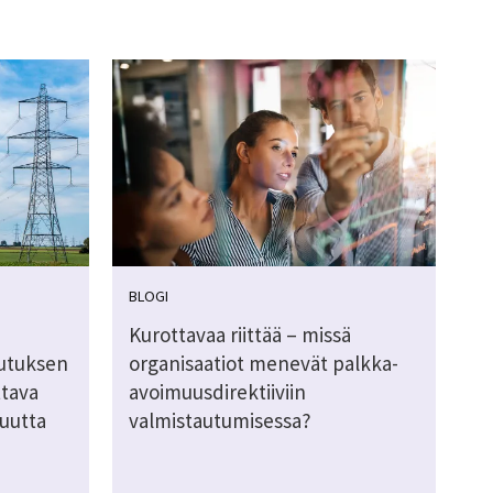
BLOGI
Kurottavaa riittää – missä
utuksen
organisaatiot menevät palkka-
ttava
avoimuusdirektiiviin
kuutta
valmistautumisessa?