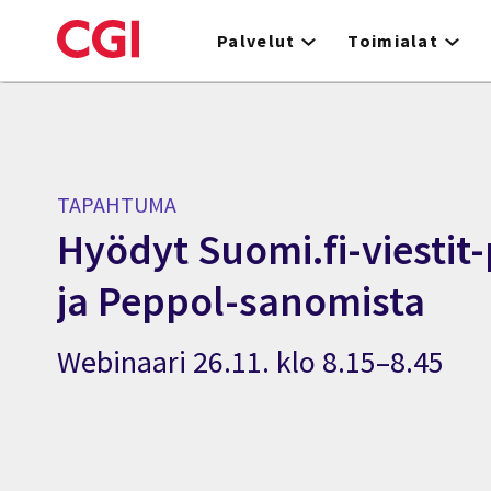
Skip
to
Palvelut
Toimialat
main
content
TAPAHTUMA
Hyödyt Suomi.fi-viestit
ja Peppol-sanomista
Webinaari 26.11. klo 8.15–8.45