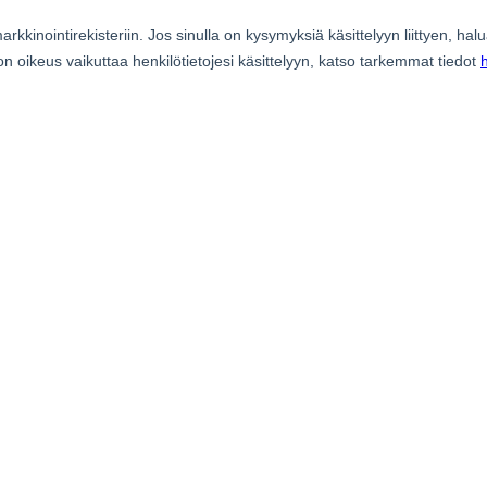
cebook
n Email
cle on Print