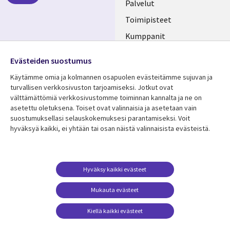
FINLAND
Palvelut
Toimipisteet
Kumppanit
Seuraa meitä
Uutishuone
Evästeiden suostumus
Social
Ura CGI:llä
Käytämme omia ja kolmannen osapuolen evästeitämme sujuvan ja
Media
turvallisen verkkosivuston tarjoamiseksi. Jotkut ovat
FINLAND
välttämättömiä verkkosivustomme toiminnan kannalta ja ne on
asetettu oletuksena. Toiset ovat valinnaisia ​​ja asetetaan vain
Resurssikeskus
Lisätietoa
suostumuksellasi selauskokemuksesi parantamiseksi. Voit
hyväksyä kaikki, ei yhtään tai osan näistä valinnaisista evästeistä.
Library
Legal
Asiakastarinat
Tietosuoja
Links
FINLAND
Artikkelit
Tietosuojaseloste
FINLAND
Blogit
Käyttöehdot
Hyväksy kaikki evästeet
Tapahtumat
Yhteystiedot
Mukauta evästeet
Podcastit
Evästeasetuksesi
Kiellä kaikki evästeet
Viewpoints