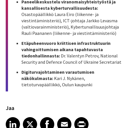
Paneelikeskustelu viranomaisyhteistyöstä ja
kansallisesta kyberturvallisuudesta:
Osastopäällikkö Laura Eiro (liikenne- ja
viestintäministeriö), ICT-johtaja Jarkko Levasma
(valtiovarainministeriö), Kyberturvallisuusjohtaja
Rauli Paananen (liikenne- ja viestintäministeriö)
Etäpuheenvuoro kriittisen infrastruktuurin
vahingoittumisen aikana tapahtuvasta
tiedonhallinnasta:
Dr. Valentyn Petrov, National
Security and Defence Council of Ukraine Secretariat
Digiturvajohtaminen varautumisen
näkökulmasta:
Kari J. Nykänen,
tietoturvapäällikkö, Oulun kaupunki
Jaa
Share article on LinkedIn
Share article on X
Share article on Facebook
Share article on Email
Share article on Print
LinkedIn
X
Facebook
Email
Print