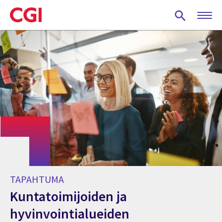
Skip
to
main
content
TAPAHTUMA
Kuntatoimijoiden ja
hyvinvointialueiden