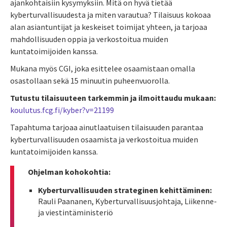
ajankohtaisiin kysymyksiin. Mitä on hyvä tietää
kyberturvallisuudesta ja miten varautua? Tilaisuus kokoaa
alan asiantuntijat ja keskeiset toimijat yhteen, ja tarjoaa
mahdollisuuden oppia ja verkostoitua muiden
kuntatoimijoiden kanssa.
Mukana myös CGI, joka esittelee osaamistaan omalla
osastollaan sekä 15 minuutin puheenvuorolla.
Tutustu tilaisuuteen tarkemmin ja ilmoittaudu mukaan:
koulutus.fcg.fi/kyber?v=21199
Tapahtuma tarjoaa ainutlaatuisen tilaisuuden parantaa
kyberturvallisuuden osaamista ja verkostoitua muiden
kuntatoimijoiden kanssa.
Ohjelman kohokohtia:
Kyberturvallisuuden strateginen kehittäminen:
Rauli Paananen, Kyberturvallisuusjohtaja, Liikenne-
ja viestintäministeriö