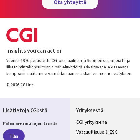
ota yhteyttä
Insights you can act on
Vuonna 1976 perustettu CGI on maailman ja Suomen suurimpia IT- ja
liiketoimintakonsultoinnin palveluyhtiöitä. Oivaltavana ja osaavana
kumppanina autamme varmistamaan asiakkaidemme menestyksen.
© 2026 CGI Inc.
Lisätietoja CGI:stä
Yrityksestä
Useful
CGI yrityksenä
Pidämme sinut ajan tasalla
links
Vastuullisuus & ESG
Tilaa