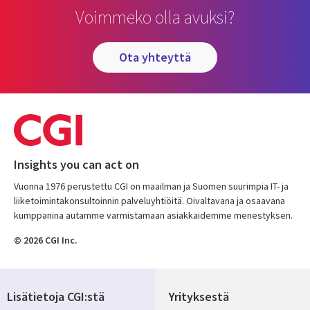
Voimmeko olla avuksi?
ota yhteyttä
Insights you can act on
Vuonna 1976 perustettu CGI on maailman ja Suomen suurimpia IT- ja
liiketoimintakonsultoinnin palveluyhtiöitä. Oivaltavana ja osaavana
kumppanina autamme varmistamaan asiakkaidemme menestyksen.
© 2026 CGI Inc.
Lisätietoja CGI:stä
Yrityksestä