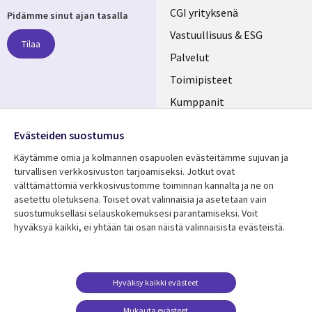
Useful
CGI yrityksenä
Pidämme sinut ajan tasalla
links
Vastuullisuus & ESG
Tilaa
FINLAND
Palvelut
Toimipisteet
Kumppanit
Seuraa meitä
Uutishuone
Evästeiden suostumus
Social
Ura CGI:llä
Käytämme omia ja kolmannen osapuolen evästeitämme sujuvan ja
Media
turvallisen verkkosivuston tarjoamiseksi. Jotkut ovat
FINLAND
välttämättömiä verkkosivustomme toiminnan kannalta ja ne on
asetettu oletuksena. Toiset ovat valinnaisia ​​ja asetetaan vain
Resurssikeskus
Lisätietoa
suostumuksellasi selauskokemuksesi parantamiseksi. Voit
hyväksyä kaikki, ei yhtään tai osan näistä valinnaisista evästeistä.
Library
Legal
Asiakastarinat
Tietosuoja
Links
FINLAND
Artikkelit
Tietosuojaseloste
FINLAND
Blogit
Käyttöehdot
Hyväksy kaikki evästeet
Tapahtumat
Yhteystiedot
Mukauta evästeet