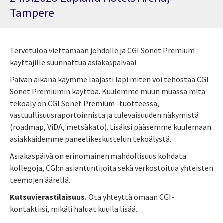
Tampere
Tervetuloa viettämään johdolle ja CGI Sonet Premium -
käyttäjille suunnattua asiakaspäivää!
Päivän aikana käymme laajasti läpi miten voi tehostaa CGI
Sonet Premiumin käyttöä. Kuulemme muun muassa mitä
tekoäly on CGI Sonet Premium -tuotteessa,
vastuullisuusraportoinnista ja tulevaisuuden näkymistä
(roadmap, ViDA, metsäkato). Lisäksi pääsemme kuulemaan
asiakkaidemme paneelikeskustelun tekoälystä.
Asiakaspäivä on erinomainen mahdollisuus kohdata
kollegoja, CGI:n asiantuntijoita sekä verkostoitua yhteisten
teemojen äärellä.
Kutsuvierastilaisuus.
Ota yhteyttä omaan CGI-
kontaktiisi, mikäli haluat kuulla lisää.