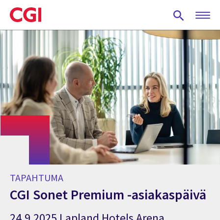
Skip
to
main
content
TAPAHTUMA
CGI Sonet Premium -asiakaspäivä
24.9.2025 Lapland Hotels Arena,