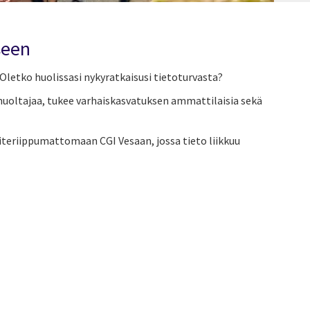
seen
 Oletko huolissasi nykyratkaisusi tietoturvasta?
 huoltajaa, tukee varhaiskasvatuksen ammattilaisia sekä
iteriippumattomaan CGI Vesaan, jossa tieto liikkuu