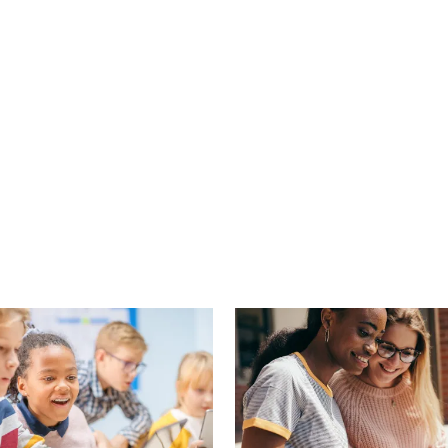
cebook
n Email
cle on Print