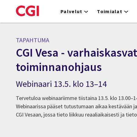
Skip
to
Palvelut
Toimialat
main
content
TAPAHTUMA
CGI Vesa - varhaiskasva
toiminnanohjaus
Webinaari 13.5. klo 13–14
Tervetuloa webinaariimme tiistaina 13.5. klo 13.00–1
Webinaarissa pääset tutustumaan aikaa kestävään j
CGI Vesaan, jossa tieto liikkuu reaaliaikaisesti ja tieto