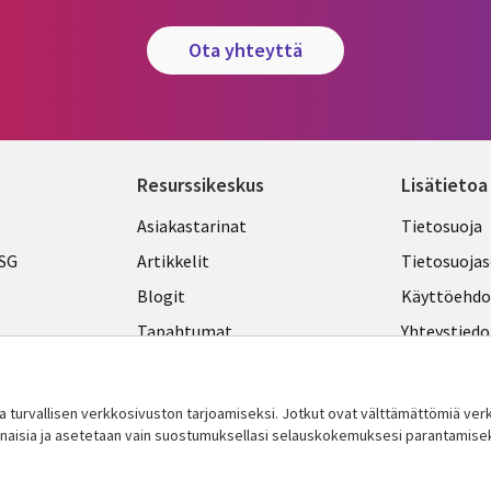
ota yhteyttä
Resurssikeskus
Lisätietoa
Library
Legal
Asiakastarinat
Tietosuoja
Links
FINLA
ESG
Artikkelit
Tietosuojas
FINLAND
Blogit
Käyttöehdo
Tapahtumat
Yhteystiedo
Podcastit
Evästeasetu
Viewpoints
turvallisen verkkosivuston tarjoamiseksi. Jotkut ovat välttämättömiä v
innaisia ​​ja asetetaan vain suostumuksellasi selauskokemuksesi parantamise
Katso lisää