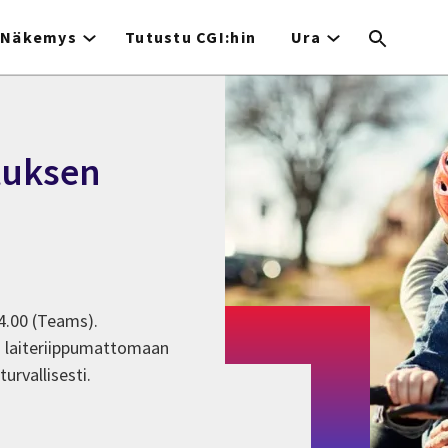
Näkemys
Tutustu CGI:hin
Ura
tuksen
4.00 (Teams).
a laiteriippumattomaan
turvallisesti.