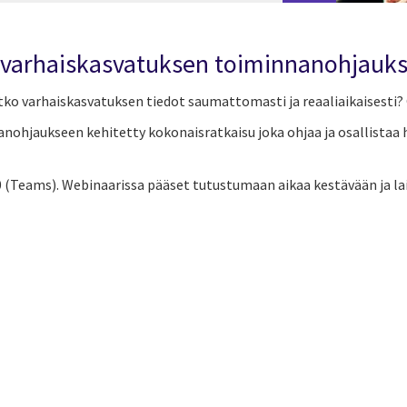
 varhaiskasvatuksen toiminnanohjauk
atko varhaiskasvatuksen tiedot saumattomasti ja reaaliaikaisesti?
anohjaukseen kehitetty kokonaisratkaisu joka ohjaa ja osallistaa
0 (Teams). Webinaarissa pääset tutustumaan aikaa kestävään ja la