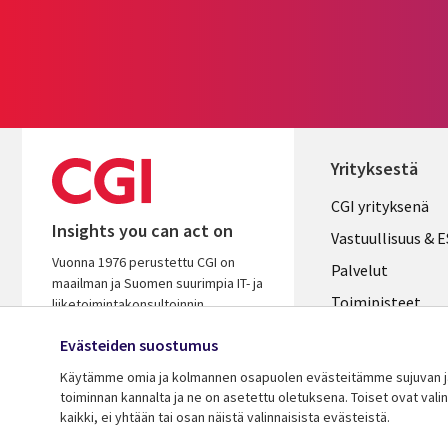
Yrityksestä
Useful
CGI yrityksenä
Insights you can act on
links
Vastuullisuus & 
Vuonna 1976 perustettu CGI on
FINLAND
Palvelut
maailman ja Suomen suurimpia IT- ja
Toimipisteet
liiketoimintakonsultoinnin
palveluyhtiöitä. Oivaltavana ja
Kumppanit
Evästeiden suostumus
osaavana kumppanina autamme
Uutishuone
varmistamaan asiakkaidemme
Käytämme omia ja kolmannen osapuolen evästeitämme sujuvan ja 
menestyksen.
toiminnan kannalta ja ne on asetettu oletuksena. Toiset ovat val
Ura CGI:llä
kaikki, ei yhtään tai osan näistä valinnaisista evästeistä.
© 2026 CGI Inc.