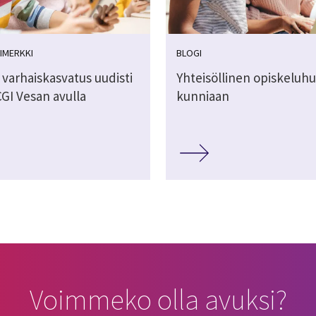
IMERKKI
BLOGI
 varhaiskasvatus uudisti
Yhteisöllinen opiskeluhu
 CGI Vesan avulla
kunniaan
Voimmeko olla avuksi?