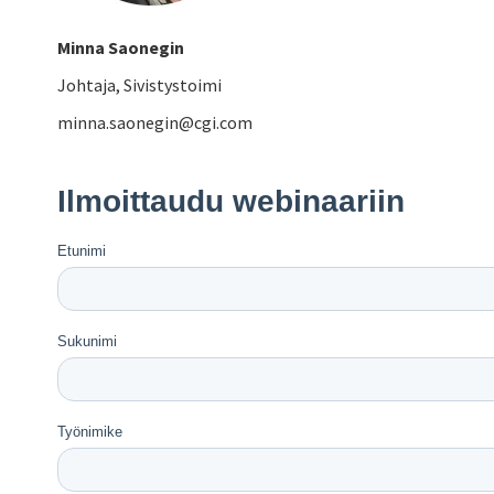
Minna Saonegin
Johtaja, Sivistystoimi
minna.saonegin@cgi.com