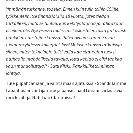
Ymmärrän tuskanne, todella. Ennen kuin tulin töihin CGI:lle,
työskentelin itse finanssialalla 18 vuotta, joten tiedän
tarkalleen, miltä se tuntuu, kun kehitys laahaa ja rahaakaan
ei oikein ole. Nykyisessä roolissani keskustelen tästä jatkuvasti
pankkien edustajien kanssa. Puheenvuorossamme pyrin
tuomaan yhdessä kollegani Jussi Mäkisen kanssa ratkaisuja
siihen, miten teknologia tulisi valjastaa strategian tueksi
parhaalla mahdollisella tavalla, jotta kehitys ei olisi taakka
vaan mahdollistaja.'' - Satu Kiiski, Pankkiliiketoiminnan
johtaja.
Tule piipahtamaan ja vaihtamaan ajatuksia - Standillamme
tapaat asiantuntijamme ja pääset nauttimaan virkistäviä
mocktaileja. Nähdään Clarionissa!