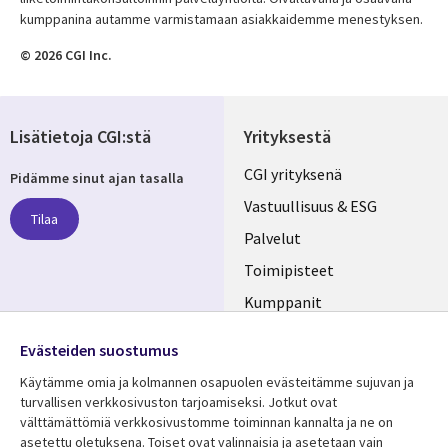
kumppanina autamme varmistamaan asiakkaidemme menestyksen.
© 2026 CGI Inc.
Lisätietoja CGI:stä
Yrityksestä
Useful
CGI yrityksenä
Pidämme sinut ajan tasalla
links
Vastuullisuus & ESG
Tilaa
FINLAND
Palvelut
Toimipisteet
Kumppanit
Seuraa meitä
Uutishuone
Evästeiden suostumus
Social
Ura CGI:llä
Käytämme omia ja kolmannen osapuolen evästeitämme sujuvan ja
Media
turvallisen verkkosivuston tarjoamiseksi. Jotkut ovat
FINLAND
välttämättömiä verkkosivustomme toiminnan kannalta ja ne on
asetettu oletuksena. Toiset ovat valinnaisia ​​ja asetetaan vain