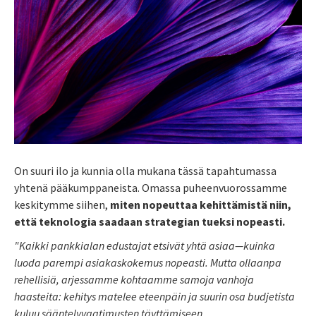
On suuri ilo ja kunnia olla mukana tässä tapahtumassa
yhtenä pääkumppaneista. Omassa puheenvuorossamme
keskitymme siihen,
miten nopeuttaa kehittämistä niin,
että teknologia saadaan strategian tueksi nopeasti.
"Kaikki pankkialan edustajat etsivät yhtä asiaa—kuinka
luoda parempi asiakaskokemus nopeasti. Mutta ollaanpa
rehellisiä, arjessamme kohtaamme samoja vanhoja
haasteita: kehitys matelee eteenpäin ja suurin osa budjetista
kuluu sääntelyvaatimusten täyttämiseen.