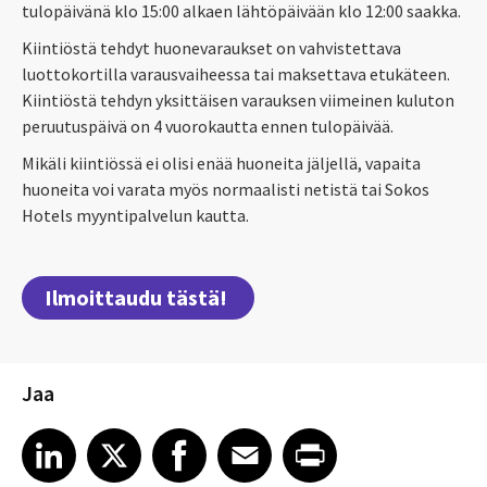
tulopäivänä klo 15:00 alkaen lähtöpäivään klo 12:00 saakka.
Kiintiöstä tehdyt huonevaraukset on vahvistettava
luottokortilla varausvaiheessa tai maksettava etukäteen.
Kiintiöstä tehdyn yksittäisen varauksen viimeinen kuluton
peruutuspäivä on 4 vuorokautta ennen tulopäivää.
Mikäli kiintiössä ei olisi enää huoneita jäljellä, vapaita
huoneita voi varata myös normaalisti netistä tai Sokos
Hotels myyntipalvelun kautta.
Ilmoittaudu tästä!
Jaa
Share article on LinkedIn
Share article on X
Share article on Facebook
Share article on Email
Share article on Print
LinkedIn
X
Facebook
Email
Print