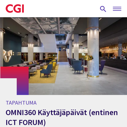
Skip
to
main
content
TAPAHTUMA
OMNI360 Käyttäjäpäivät (entinen
ICT FORUM)