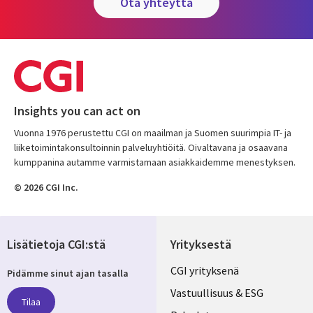
ota yhteyttä
Insights you can act on
Vuonna 1976 perustettu CGI on maailman ja Suomen suurimpia IT- ja
liiketoimintakonsultoinnin palveluyhtiöitä. Oivaltavana ja osaavana
kumppanina autamme varmistamaan asiakkaidemme menestyksen.
© 2026 CGI Inc.
Lisätietoja CGI:stä
Yrityksestä
Useful
CGI yrityksenä
Pidämme sinut ajan tasalla
links
Vastuullisuus & ESG
Tilaa