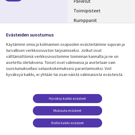
FINLAND
Palvelut
Toimipisteet
Kumppanit
Seuraa meitä
Uutishuone
Evästeiden suostumus
Social
Ura CGI:llä
Käytämme omia ja kolmannen osapuolen evästeitämme sujuvan ja
Media
turvallisen verkkosivuston tarjoamiseksi. Jotkut ovat
FINLAND
välttämättömiä verkkosivustomme toiminnan kannalta ja ne on
asetettu oletuksena. Toiset ovat valinnaisia ​​ja asetetaan vain
Resurssikeskus
Lisätietoa
suostumuksellasi selauskokemuksesi parantamiseksi. Voit
hyväksyä kaikki, ei yhtään tai osan näistä valinnaisista evästeistä.
Library
Legal
Asiakastarinat
Tietosuoja
Links
FINLAND
Artikkelit
Tietosuojaseloste
FINLAND
Blogit
Käyttöehdot
Hyväksy kaikki evästeet
Tapahtumat
Yhteystiedot
Mukauta evästeet
Podcastit
Evästeasetuksesi
Kiellä kaikki evästeet
Viewpoints
Katso lisää