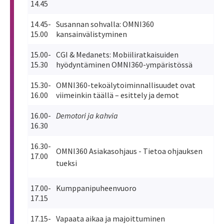
14.45
14.45-
Susannan sohvalla: OMNI360
15.00
kansainvälistyminen
15.00-
CGI & Medanets: Mobiiliratkaisuiden
15.30
hyödyntäminen OMNI360-ympäristössä
15.30-
OMNI360-tekoälytoiminnallisuudet ovat
16.00
viimeinkin täällä – esittely ja demot
16.00-
Demotori ja kahvia
16.30
16.30-
OMNI360 Asiakasohjaus - Tietoa ohjauksen
17.00
tueksi
17.00-
Kumppanipuheenvuoro
17.15
17.15-
Vapaata aikaa ja majoittuminen