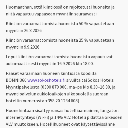
Huomaathan, että kiintiössä on rajoitetusti huoneita ja
niitä vapautuu vapaaseen myyntiin seuraavasti:
Kiintiön varaamattomista huoneista 50 % vapautetaan
myyntiin 26.8.2026
Kiintiön varaamattomista huoneista 25 % vapautetaan
myyntiin 9.9.2026
Loput kiintiön varaamattomista huoneista vapautuvat
automaattisesti myyntiin 16.9.2026 klo 18.00.
Pääset varaamaan huoneen kiintiöstä koodilla
BOMNI360
www.sokoshotels.fi
sivuilta tai Sokos Hotels
Myyntipalvelusta (0300 870 000, ma–pe klo 8.30–16.30, ja
myyntipalvelun aukioloaikojen ulkopuolella suoraan
hotellin numerosta +358 20 1234 608).
Huonehintaan sisältyy runsas hotelliaamiainen, langaton
internetyhteys (Wi-Fi) ja 14% ALV. Hotelli pidättää oikeuden
ALV muutokseen. Hotellihuoneet ovat käytettävissänne