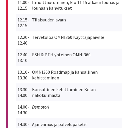
11.00-
Ilmoittautuminen, klo 11.15 alkaen lounas ja
12.15
lounaan kahvitukset
12.15-
Tilaisuuden avaus
12.15
12.20-
Tervetuloa OMNI360 Käyttäjäpäiville
12.40
12.40-
ESH & PTH yhteinen OMNI360
13.10
13.10-
OMNI360 Roadmap ja kansallinen
13.30
kehittäminen
13.30-
Kansallinen kehittäminen Kelan
14.00
näkökulmasta
14.00-
Demotori
14.30
14.30-
Ajanvaraus ja palvelupaketit