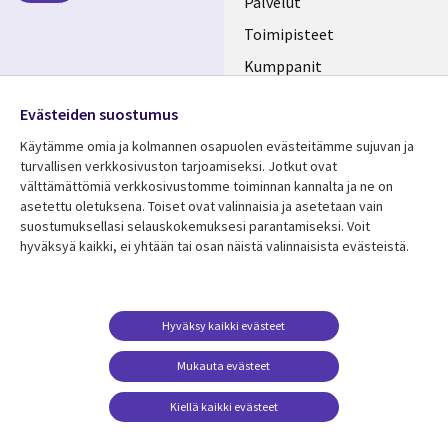
FINLAND
Palvelut
Toimipisteet
Kumppanit
Seuraa meitä
Uutishuone
Evästeiden suostumus
Social
Ura CGI:llä
Käytämme omia ja kolmannen osapuolen evästeitämme sujuvan ja
Media
turvallisen verkkosivuston tarjoamiseksi. Jotkut ovat
FINLAND
välttämättömiä verkkosivustomme toiminnan kannalta ja ne on
asetettu oletuksena. Toiset ovat valinnaisia ​​ja asetetaan vain
Resurssikeskus
Lisätietoa
suostumuksellasi selauskokemuksesi parantamiseksi. Voit
hyväksyä kaikki, ei yhtään tai osan näistä valinnaisista evästeistä.
Library
Legal
Asiakastarinat
Tietosuoja
Links
FINLAND
Artikkelit
Tietosuojaseloste
FINLAND
Blogit
Käyttöehdot
Hyväksy kaikki evästeet
Tapahtumat
Yhteystiedot
Mukauta evästeet
Podcastit
Evästeasetuksesi
Kiellä kaikki evästeet
Viewpoints
Katso lisää