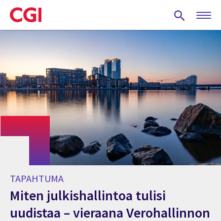
Skip
to
main
content
TAPAHTUMA
Miten julkishallintoa tulisi
uudistaa – vieraana Verohallinnon