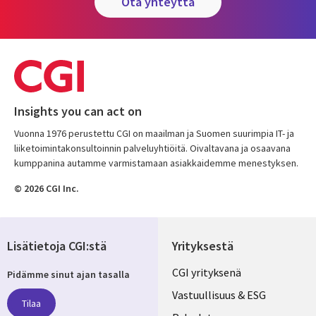
ota yhteyttä
Insights you can act on
Vuonna 1976 perustettu CGI on maailman ja Suomen suurimpia IT- ja
liiketoimintakonsultoinnin palveluyhtiöitä. Oivaltavana ja osaavana
kumppanina autamme varmistamaan asiakkaidemme menestyksen.
© 2026 CGI Inc.
Lisätietoja CGI:stä
Yrityksestä
Useful
CGI yrityksenä
Pidämme sinut ajan tasalla
links
Vastuullisuus & ESG
Tilaa