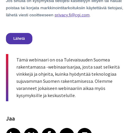
Tämä webinaari on osa
Tulevaisuuden Suomea
rakentamassa -webinaarisarjaa
, josta saat selkeitä
vinkkejä ja ohjeita, kuinka hyödyntää teknologiaa
sujuvamman Suomen rakentamisessa. Olemme
varanneet jokaiseen webinaariin aikaa myös
kysymyksille ja keskustelulle.
Jaa
Share article on LinkedIn
Share article on X
Share article on Facebook
Share article on Email
Share article on Print
LinkedIn
X
Facebook
Email
Print